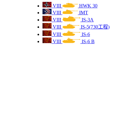
VIII
HWK 30
VIII
IMT
VIII
IS-3A
VIII
IS-5(730工程)
VIII
IS-6
VIII
IS-6 B
VIII
ISU-122-2
VIII
ISU-152K
VIII
碧鳞
— 新
VIII
K-2
VIII
07RH主战方案
VIII
KJPZ 2
— 新
VIII
JPZ4-5 105
VIII
KRT-1
VIII
3GST常规型主战
— 新
VIII
KV-4 K型
VIII
KV-4 KTTS
VIII
KV-4 T型