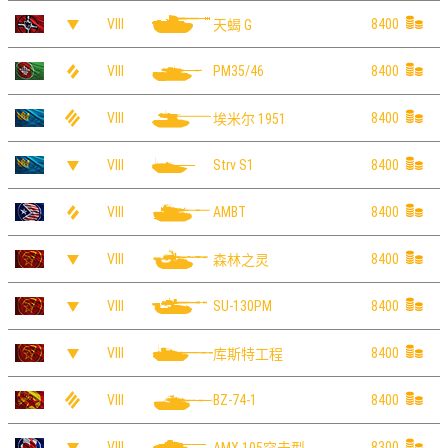
VIII
8400
天蝎 G
VIII
8400
PM35/46
VIII
8400
埃米尔 1951
VIII
8400
Strv S1
VIII
8400
AMBT
VIII
8400
森林之灵
VIII
8400
SU-130PM
VIII
8400
库斯特工程
VIII
8400
BZ-74-1
VIII
8300