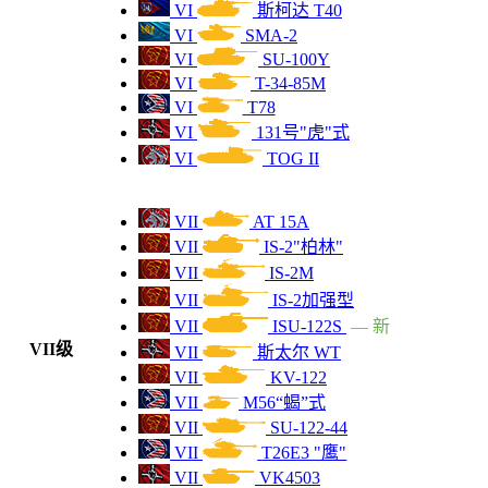
VI
斯柯达 T40
VI
SMA-2
VIII
6700
T95E2
VI
SU-100Y
VI
T-34-85M
VIII
6700
LTS-85
VI
T78
VI
131号"虎"式
VIII
6600
59式
VI
TOG II
VIII
6600
AMX CDC
VII
AT 15A
VIII
6600
VII
IS-2"柏林"
M48A2清障坦克
VII
IS-2M
VIII
6600
CS-52 LIS
VII
IS-2加强型
VII
ISU-122S
— 新
VIII
6600
VII级
兰森 C
VII
斯太尔 WT
VII
KV-122
VIII
6600
M6A2E1
VII
M56“蝎”式
VII
SU-122-44
VIII
6600
T-25 PN
VII
T26E3 "鹰"
VII
VK4503