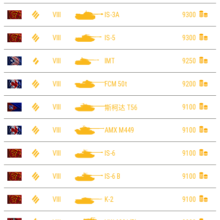
VIII
9300
IS-3A
VIII
9300
IS-5
VIII
9250
IMT
VIII
9200
FCM 50t
VIII
9100
斯柯达 T56
VIII
9100
AMX M449
VIII
9100
IS-6
VIII
9100
IS-6 B
VIII
9100
K-2