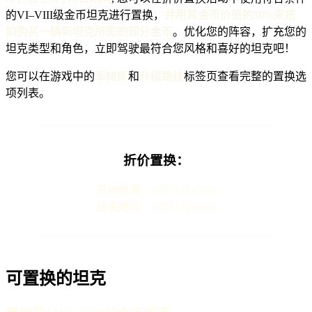
的VI–VIII级金币坦克进行置换，
并用其金币价值的50%来抵
扣购买一辆新坦克所需的部分金币
。优化您的阵容，扩充您的
坦克类型和角色，立即驾驶最符合您风格和喜好的坦克吧！
您可以在游戏中的
军械库
和
升级路线
标签页查看完整的置换选
项列表。
折价置换：
开始时间：
6月05日10:00
结束时间：
6月12日10:00
可置换的坦克