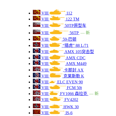
VIII
6600
KV-5
VIII
112
VIII
6500
STA-2
VIII
122 TM
VIII
50TP原型车
VIII
6400
"黑豹" 88 L/71
VIII
56TP
— 新
VIII
59-巴顿
VIII
6400
百夫长 Mk.V RAAC
VIII
“猎虎” 88 L/71
VIII
AMX 105突击型
VIII
6400
FV4202
VIII
AMX CDC
VIII
AMX M449
VII
6300
T23E3
VIII
卡那封 AX
VIII
克莱斯勒 K
VII
6300
T28(概念车)
VIII
ELC EVEN 90
VIII
FCM 50t
VIII
6300
59-巴顿
VIII
FV1066 森拉克
— 新
VIII
FV4202
VIII
6300
M4A1升级型
VIII
HWK 30
VIII
6300
VIII
IS-6
酋长 T95