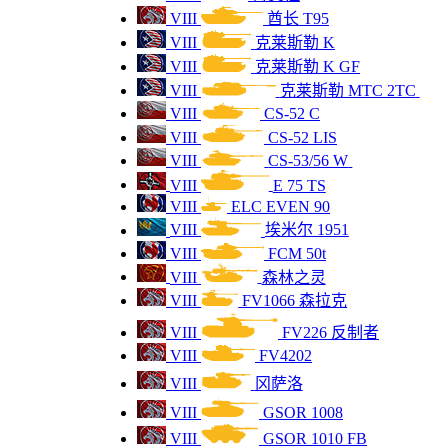
VIII
酋长 T95
VI
2800
T78
VIII
克莱斯勒 K
VIII
克莱斯勒 K GF
VIII
克莱斯勒 MTC 2TC
VIII
CS-52 C
VIII
CS-52 LIS
VIII
CS-53/56 W
VIII
E 75 TS
VIII
ELC EVEN 90
VIII
埃米尔 1951
VIII
FCM 50t
VIII
森林之灵
VIII
FV1066 森拉克
VIII
FV226 反制者
VIII
FV4202
VIII
冈萨洛
VIII
GSOR 1008
VIII
GSOR 1010 FB