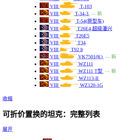
VII
5700
"黑豹侦察车"
VIII
T-103
VIII
T-34-3
— 新
VIII
5700
M41D
VIII
T-54(原型车)
VIII
T26E4 超级潘兴
VIII
5700
ELC EVEN 90
VIII
T26E5
VIII
T34
VIII
5700
HWK 30
VIII
T92 lt
VIII
VK7501(K)
— 新
VIII
5700
M4190 GF
VIII
WZ111
VIII
WZ111 T型
— 新
VIII
5700
M4190
VIII
WZ113-II
VIII
WZ120-1G
VIII
5700
FV1066 森拉克
收缩
VIII
5700
T92 lt
可折价置换的坦克：完整列表
VIII
5700
LT-432
展开
VII
5400
IS-2M