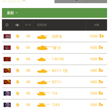
用于置换的旧坦克
将要购买的新坦克
系别
VI
VII
VIII
IX
轻型坦克
S系
中型坦克
重型坦克
自行反坦克炮
VI–IX
坦克名称
价格
VIII
10200
冈萨洛
VIII
9500
"狮"式
VIII
9500
T-44-100
VIII
9400
WZ111 T型
VIII
9400
WZ111
VIII
9300
T34
VIII
9300
T34 B