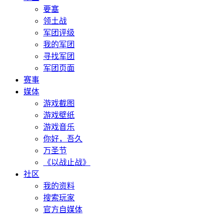
要塞
领土战
军团评级
我的军团
寻找军团
军团页面
赛事
媒体
游戏截图
游戏壁纸
游戏音乐
你好，吾久
万圣节
《以战止战》
社区
我的资料
搜索玩家
官方自媒体