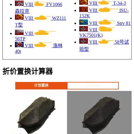
VIII
T-34-3
VIII
FV1066
VIII
ISU-
森拉克
152K
VIII
WZ111
VIII
Strv 81
T型
VIII
VIII
VK7501(K)
56TP
VIII
58号试
VIII
洛林
验型
40t
折价置换计算器
计划置换
可以获得