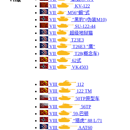
VII
KV-122
VI
3300
T-34-85M
VII
M56“蝎”式
VII
"黑豹"(伪装M10)
VI
3300
M4A3E8狂怒
VII
SU-122-44
VII
超级地狱猫
VI
3200
贵宾犬
VII
T23E3
VII
T26E3 "鹰"
VI
3100
64式
VII
T28(概念车)
VII
62式
VI
3100
T-34-85 鲁迪
VII
VK4503
VI
3100
哨兵 AC IV
VIII
112
VI
3100
克伦威尔B型
VIII
122 TM
VIII
50TP原型车
VI
3100
圣剑
VIII
56TP
VIII
59-巴顿
VI
3100
TOG II
VIII
“猎虎” 88 L/71
VIII
AAT60