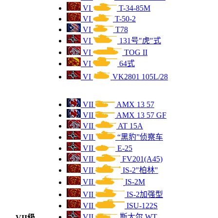
VII
4400
FV201(A45)
VI
T-34-85M
VI
T-50-2
VII
4300
62式
VI
T78
VI
131号"虎"式
VII
4200
ISU-122S
VI
TOG II
VI
64式
VI
3500
131号"虎"式
VI
VK2801 105L/28
VI
3300
斯柯达 T40
VII
AMX 13 57
VII
AMX 13 57 GF
VI
3300
M4A1 FL10
VII
AT 15A
VII
“黑豹”侦察车
VI
3300
IV号炮塔升级型
VII
E-25
VII
FV201(A45)
VI
3300
虎(扶桑)
VII
IS-2"柏林"
VII
IS-2M
VI
3300
SMA-2
VII
IS-2加强型
VII
ISU-122S
VI
3300
M4A2 "谢尔曼"L
VII
斯太尔 WT
VII级