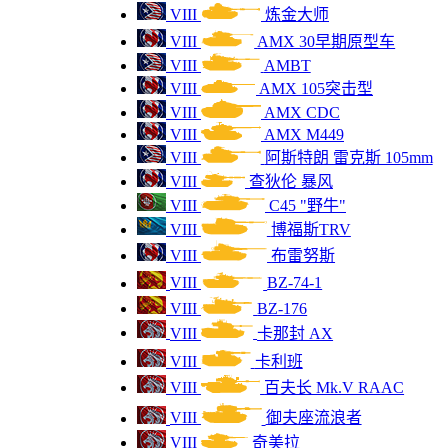
VI
3100
M4A3E8 "雷电"VII
VIII
炼金大师
VIII
AMX 30早期原型车
VI
3100
Т-34-85 鲁迪
VIII
AMBT
VIII
AMX 105突击型
VI
3000
A46
VIII
AMX CDC
VIII
AMX M449
VI
2900
VK2801 105
VIII
阿斯特朗 雷克斯 105mm
VIII
查狄伦 暴风
VI
2900
M24E2 超级霞飞
VIII
C45 "野牛"
VIII
博福斯TRV
VI
2900
SU-100Y
VIII
布雷努斯
VIII
BZ-74-1
VI
2900
T-50-2
VIII
BZ-176
VII
2900
VIII
卡那封 AX
超级地狱猫
VIII
卡利班
VI
2800
大麦克斯
VIII
百夫长 Mk.V RAAC
VIII
御夫座流浪者
VI
2800
谢尔曼 "萤火虫"
VIII
奇美拉