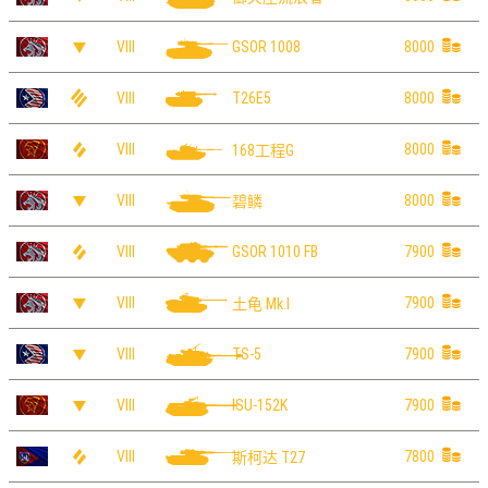
VIII
8000
GSOR 1008
VIII
8000
T26E5
VIII
8000
168工程G
VIII
8000
碧鳞
VIII
7900
GSOR 1010 FB
VIII
7900
土龟 Mk.I
VIII
7900
TS-5
VIII
7900
ISU-152K
VIII
7800
斯柯达 T27