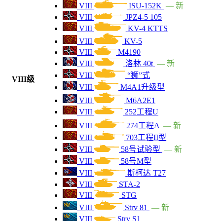
VIII
ISU-152K
— 新
VIII
6300
VIII
JPZ4-5 105
T26E4 超级潘兴
VIII
KV-4 KTTS
VIII
6300
TL-1 LPC
VIII
KV-5
VIII
M4190
VIII
6300
T-103
VIII
洛林 40t
— 新
VIII
“狮”式
VIII级
VIII
6200
Vz.68 S
VIII
M4A1升级型
VIII
M6A2E1
VIII
6100
潘哈德EBR75(FL10)
VIII
252工程U
VIII
274工程A
— 新
VII
6000
E-25
VIII
703工程II型
VIII
58号试验型
— 新
VII
6000
T26E3 "鹰"
VIII
58号M型
VIII
斯柯达 T27
VII
6000
SU-122-44
VIII
STA-2
VIII
STG
VII
5800
AT 15A
VIII
Strv 81
— 新
VIII
Strv S1