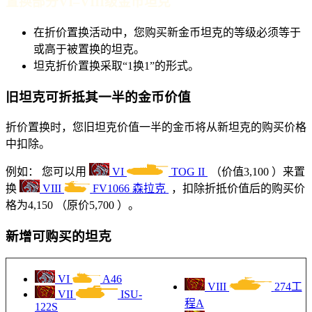
置换部分VI–VIII级金币坦克
在折价置换活动中，您购买新金币坦克的等级必须等于
或高于被置换的坦克。
坦克折价置换采取“1换1”的形式。
旧坦克可折抵其一半的金币价值
折价置换时，您旧坦克价值一半的金币将从新坦克的购买价格
中扣除。
例如： 您可以用
VI
TOG II
（价值
3,100
）来置
换
VIII
FV1066 森拉克
，扣除折抵价值后的购买价
格为
4,150
（原价
5,700
）。
新增可购买的坦克
VI
A46
VIII
274工
VII
ISU-
程A
122S