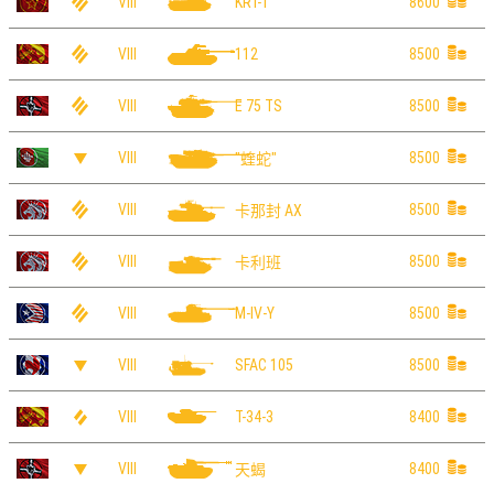
VIII
8600
KRT-1
VIII
8500
112
VIII
8500
E 75 TS
VIII
8500
"蝰蛇"
VIII
8500
卡那封 AX
VIII
8500
卡利班
VIII
8500
M-IV-Y
VIII
8500
SFAC 105
VIII
8400
T-34-3
VIII
8400
天蝎