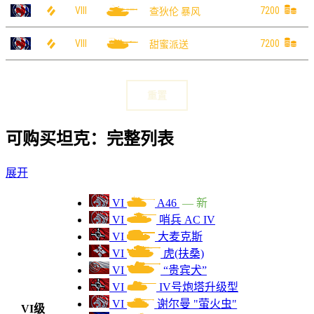
VIII
7200
查狄伦 暴风
VIII
7200
甜蜜派送
VIII
7000
VK7501 K
重置
VIII
7000
LKpz 70(K)
可购买坦克：完整列表
VII
6900
VK 4503
展开
VIII
6800
T42
VI
A46
— 新
VIII
6750
"利斧"
VI
哨兵 AC IV
VI
大麦克斯
VIII
6700
58号试验型
VI
虎(扶桑)
VI
“贵宾犬”
VIII
6700
58号M型
VI
IV号炮塔升级型
VI
谢尔曼 "萤火虫"
VIII
6700
施瓦茨 58
VI级