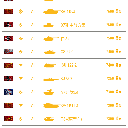
VIII
7600
KV-4 K型
VIII
7500
07RH主战方案
VIII
7500
白龙
VIII
7400
CS-52 C
VIII
7400
ISU-122-2
VIII
7350
KJPZ 2
VIII
7300
M46 "猛虎"
VIII
7300
KV-4 KTTS
VIII
7300
T-54(原型车)