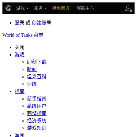
游戏
服务
特惠商城
客服中心
战斗通行证
账号数据继承
登录
或
创建账号
车长创作营
World of Tanks
菜单
关闭
游戏
即刻下载
新闻
坦克百科
评级
指南
新手指南
高级用户
完整指南
经济系统
游戏规则
军团