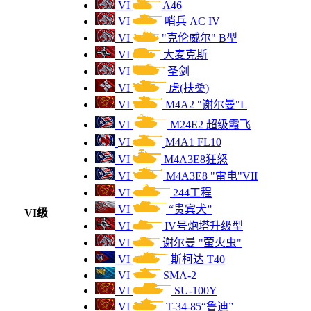
VI
A46
VI
哨兵 AC IV
VII
5400
IS-2加强型
VI
"克伦威尔" B型
VII
5300
VI
大麦克斯
斯太尔 WT
VI
圣剑
VII
5300
KV-122
VI
虎(扶桑)
VI
M4A2 "谢尔曼"L
VII
5100
"黑豹"(伪装M10)
VI
M24E2 超级霞飞
VI
M4A1 FL10
VI
4900
244工程
VI
M4A3E8狂怒
VI
M4A3E8 "雷电"VII
VII
4700
IS-2"柏林"
VI
244工程
VI
“贵宾犬”
VI级
VII
4600
M56 蝎式
VI
IV号炮塔升级型
VI
谢尔曼 "萤火虫"
VII
4500
AMX 13 57
VI
斯柯达 T40
VI
SMA-2
VII
4500
AMX 13 57 GF
VI
SU-100Y
VI
T-34-85“鲁迪”