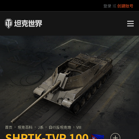
登录
或
创建账号
官方自媒体
你好，吾久
万圣节
《以战止战》
首页
坦克百科
J系
自行反坦克炮
VIII
SHPTK-TVP 100