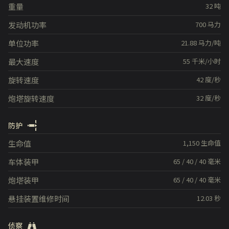
重量
32
吨
发动机功率
700
马力
单位功率
21.88
马力/吨
最大速度
55
千米/小时
旋转速度
42
度/秒
炮塔旋转速度
32
度/秒
防护
生命值
1,150
生命值
车体装甲
65
/
40
/
40
毫米
炮塔装甲
65
/
40
/
40
毫米
悬挂装置维修时间
12.03
秒
侦察