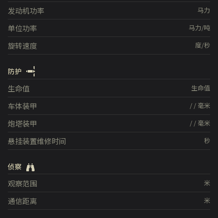
发动机功率
马力
单位功率
马力/吨
旋转速度
度/秒
防护
生命值
生命值
车体装甲
/
/
毫米
炮塔装甲
/
/
毫米
悬挂装置维修时间
秒
侦察
观察范围
米
通信距离
米