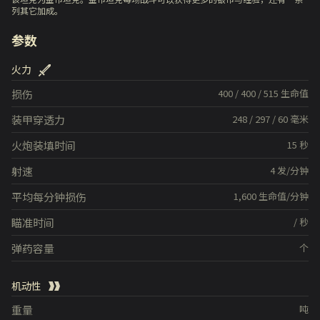
列其它加成。
参数
火力
损伤
400
/
400
/
515
生命值
装甲穿透力
248
/
297
/
60
毫米
火炮装填时间
15
秒
射速
4
发/分钟
平均每分钟损伤
1,600
生命值/分钟
瞄准时间
/
秒
弹药容量
个
机动性
重量
吨