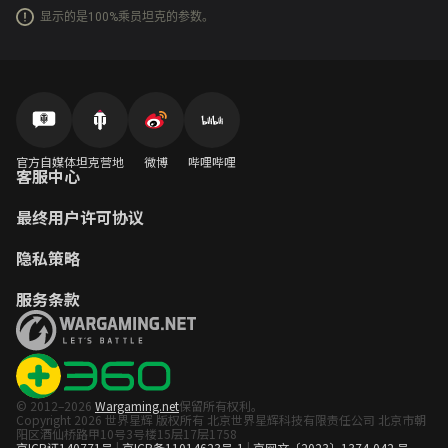
显示的是100%乘员坦克的参数。
官方自媒体
坦克营地
微博
哔哩哔哩
客服中心
最终用户许可协议
隐私策略
服务条款
© 2012–2026
Wargaming.net
保留所有权利。
Copyright 2026 世界星辉 版权所有 北京世界星辉科技有限责任公司 北京市朝
阳区酒仙桥路甲10号3号楼15层17层1758
京ICP证140771号
|
京ICP备11014623号-1
|
京网文〔2023〕1374-042 号