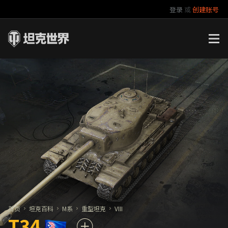
登录
或
创建账号
官方自媒体
你好，吾久
万圣节
《以战止战》
首页
坦克百科
M系
重型坦克
VIII
T34