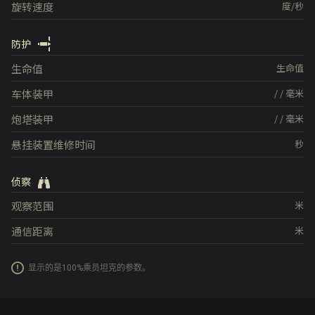
旋转速度
度/秒
防护
生命值
生命值
车体装甲
/
/
毫米
炮塔装甲
/
/
毫米
悬挂装置维修时间
秒
侦察
观察范围
米
通信距离
米
显示的是100%乘员坦克的参数。