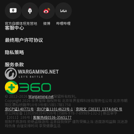
官方自媒体
坦克营地
微博
哔哩哔哩
客服中心
最终用户许可协议
隐私策略
服务条款
© 2012–2026
Wargaming.net
保留所有权利。
Copyright 2026 世界星辉 版权所有 北京世界星辉科技有限责任公司 北京市朝
阳区酒仙桥路甲10号3号楼15层17层1758
京ICP证140771号
|
京ICP备11014623号-1
|
京网文〔2023〕1374-042 号
京公网安备 11010502047936号 | ISBN-978-7-89989-132-2 | 新出审字
【2011】186号 |
客服热线0536-3565177
抵制不良游戏 拒绝盗版游戏 注意自我保护 谨防受骗上当 适度游戏益脑 沉迷游
戏伤身 合理安排时间 享受健康生活