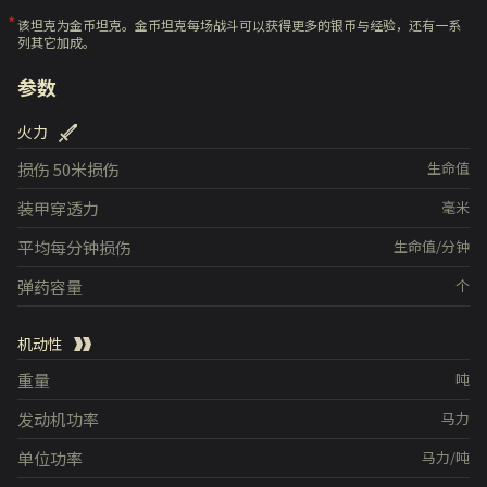
该坦克为金币坦克。金币坦克每场战斗可以获得更多的银币与经验，还有一系
列其它加成。
参数
火力
损伤
50米损伤
生命值
装甲穿透力
毫米
平均每分钟损伤
生命值/分钟
弹药容量
个
机动性
重量
吨
发动机功率
马力
单位功率
马力/吨