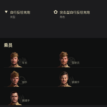
自行反坦克炮
突击型自行反坦克炮
类型
角色
乘员
车长
驾驶员
炮手
装填手
装填手