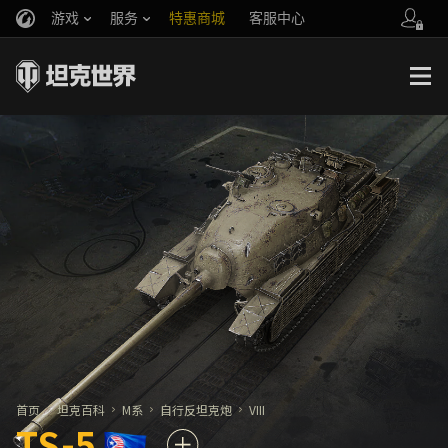
游戏
服务
特惠商城
客服中心
官方自媒体
你好，吾久
战斗通行证
账号数据继承
万圣节
车长创作营
《以战止战》
首页
坦克百科
M系
自行反坦克炮
VIII
TS-5