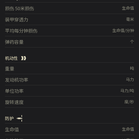
损伤
50米损伤
生命值
装甲穿透力
毫米
平均每分钟损伤
生命值/分钟
弹药容量
个
机动性
重量
吨
发动机功率
马力
单位功率
马力/吨
旋转速度
度/秒
防护
生命值
生命值