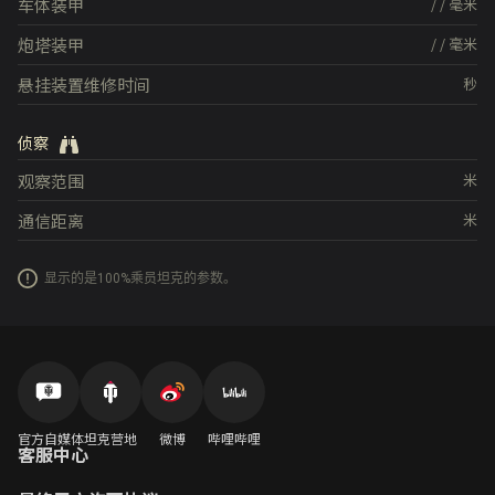
车体装甲
/
/
毫米
炮塔装甲
/
/
毫米
悬挂装置维修时间
秒
侦察
观察范围
米
通信距离
米
显示的是100%乘员坦克的参数。
官方自媒体
坦克营地
微博
哔哩哔哩
客服中心