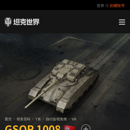
登录
或
创建账号
官方自媒体
你好，吾久
万圣节
《以战止战》
首页
坦克百科
Y系
自行反坦克炮
VIII
GSOR 1008