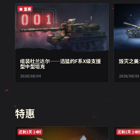
重要
组装杜兰达尔——迅猛的F系X级支援
毁灭之美
型中型坦克
2026/08/04
2026/08/03
特惠
还剩1天 14时
还剩1天 14时