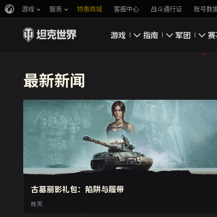
游戏
服务
特惠商城
客服中心
战斗通行证
账号数
游戏
指南
军团
赛
即刻下载
新手指南
要塞
最新新闻
新闻
高级用户
领土战
坦克百科
完整指南
军团评级
评级
经济系统
游戏规则
古墓丽影礼包：陷阱与履带
昨天