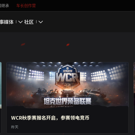
据继承
车长创作营
事
媒体
社区
游戏截图
我的资料
游戏壁纸
搜索玩家
游戏音乐
官方自媒体
你好，吾久
万圣节
《以战止战》
WCR秋季赛报名开启，参赛领电竞币
昨天