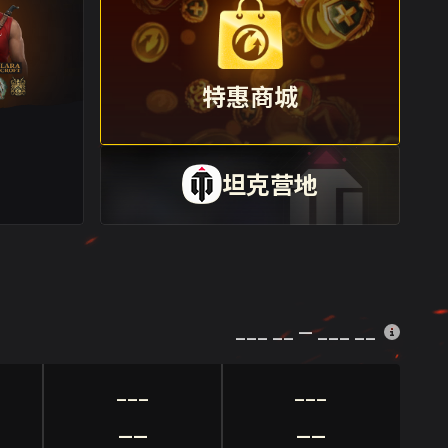
入侵！
夏日狂欢：新特惠、每日奖励及更
多！
2026/07/24
特惠商城
坦克营地
___ __ — ___ __
___
___
__
__