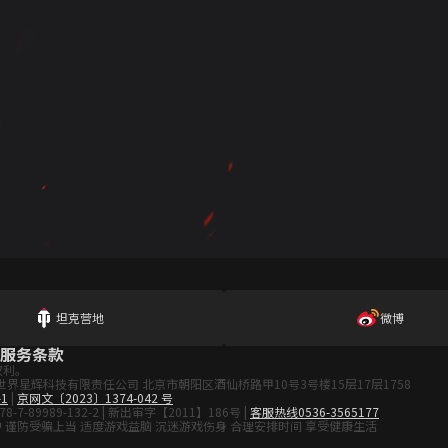
坦克营地
微博
服务条款
权利。
有 北京世界星辉科技有限责任公司 北京市朝阳区酒仙桥路甲10号3号楼15层17层1758
-1
|
京网文〔2023〕1374-042 号
78-7-89989-132-2 | 新出审字【2011】186号 |
客服热线0536-3565177
 谨防受骗上当 适度游戏益脑 沉迷游戏伤身 合理安排时间 享受健康生活