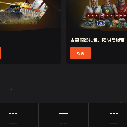
特惠，投身《忍者神龟》的
投身星火燎原：北境，抵御
2026/07/27
古墓丽影礼包：陷阱与履带
购买
___
___
___
__
__
__