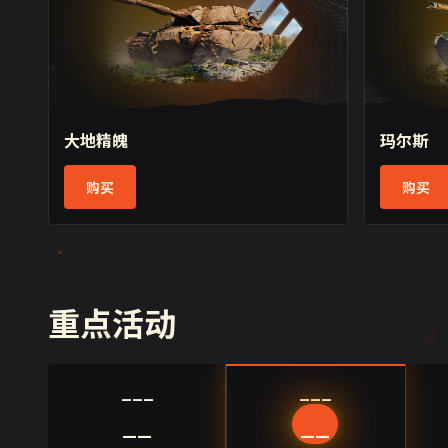
坦克已就位，CJ见真章！
入手专属
宇宙！
2026/07/30
2026/07/29
大地精魄
玛尔斯
购买
购买
重点活动
___
___
__
__