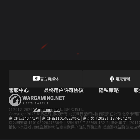
官方自媒体
坦克营地
客服中心
最终用户许可协议
隐私策略
服
© 2012–2026
Wargaming.net
保留所有权利。
Copyright 2026 世界星辉 版权所有 北京世界星辉科技有限责任公司 北京市朝
京ICP证140771号
|
京ICP备11014623号-1
|
京网文〔2023〕1374-042 号
京公网安备 11010502047936号 | ISBN-978-7-89989-132-2 | 新出审字【2011
抵制不良游戏 拒绝盗版游戏 注意自我保护 谨防受骗上当 适度游戏益脑 沉迷游