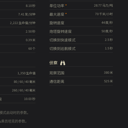
单位功率
28.77
马力/吨
8.10
秒
最大速度
70
千米/小时
7.41
发/分钟
旋转速度
44
度/秒
2,222
生命值/分钟
炮塔旋转速度
50
度/秒
2.50
秒
切换到快速模式
2.5
秒
0.39
米
切换到巡航模式
1.5
秒
60
个
侦察
观察范围
380
米
1,350
生命值
通信距离
525
米
80
/
60
/
40
毫米
260
/
60
/
40
毫米
间
10.03
秒
模式启动时的参数。
0%乘员坦克的参数。