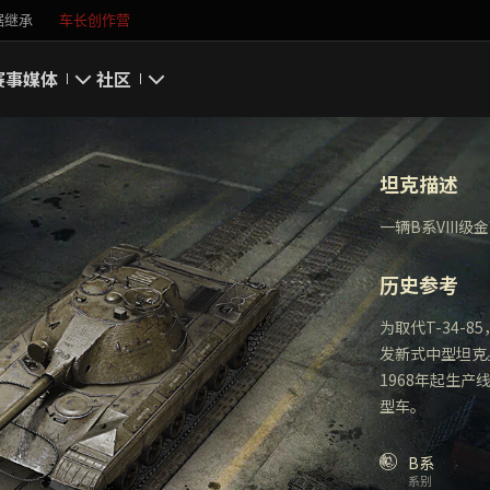
据继承
车长创作营
赛事
媒体
社区
游戏截图
我的资料
坦克描述
游戏壁纸
搜索玩家
一辆B系VIII
游戏音乐
官方自媒体
历史参考
你好，吾久
为取代T-34-
发新式中型坦克
万圣节
1968年起生
型车。
《以战止战》
B系
系别