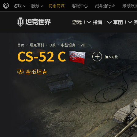
游戏
服务
特惠商城
客服中心
战斗通行证
账号数
游戏
指南
军团
即刻下载
新手指南
要塞
首页
坦克百科
B系
中型坦克
VIII
CS-52 C
新闻
高级用户
领土战
加入对比
金币坦克
坦克百科
完整指南
军团评级
评级
经济系统
军团页面
游戏规则