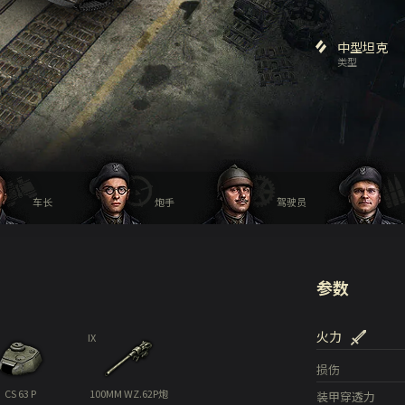
中型坦克
类型
车长
炮手
驾驶员
参数
火力
IX
损伤
CS 63 P
100MM WZ.62P炮
装甲穿透力