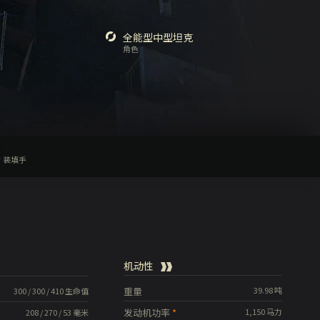
全能型中型坦克
角色
装填手
机动性
重量
39.98
吨
300
/
300
/
410
生命值
发动机功率
1,150
马力
208
/
270
/
53
毫米