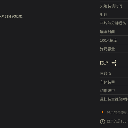
火炮装填时间
射速
一系列其它加成。
平均每分钟损伤
瞄准时间
100米精度
弹药容量
防护
生命值
车体装甲
炮塔装甲
悬挂装置维修时
显示的是快速
显示的是10