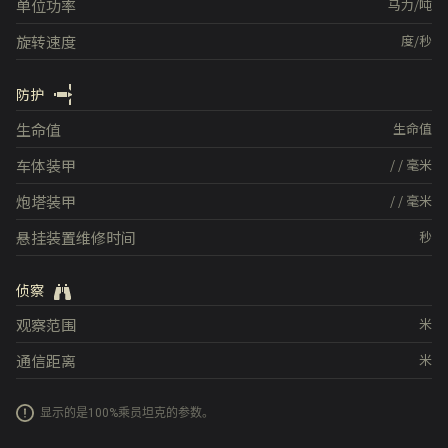
单位功率
马力/吨
旋转速度
度/秒
防护
生命值
生命值
车体装甲
/
/
毫米
炮塔装甲
/
/
毫米
悬挂装置维修时间
秒
侦察
观察范围
米
通信距离
米
显示的是100%乘员坦克的参数。