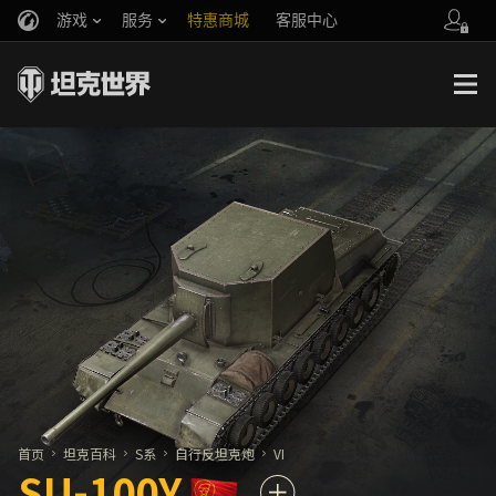
游戏
服务
特惠商城
客服中心
官方自媒体
你好，吾久
战斗通行证
账号数据继承
万圣节
车长创作营
《以战止战》
首页
坦克百科
S系
自行反坦克炮
VI
SU-100Y