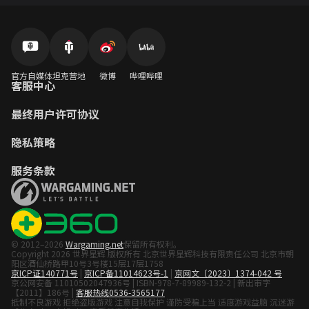
官方自媒体
坦克营地
微博
哔哩哔哩
客服中心
最终用户许可协议
隐私策略
服务条款
© 2012–2026
Wargaming.net
保留所有权利。
Copyright 2026 世界星辉 版权所有 北京世界星辉科技有限责任公司 北京市朝
阳区酒仙桥路甲10号3号楼15层17层1758
京ICP证140771号
|
京ICP备11014623号-1
|
京网文〔2023〕1374-042 号
京公网安备 11010502047936号 | ISBN-978-7-89989-132-2 | 新出审字
【2011】186号 |
客服热线0536-3565177
抵制不良游戏 拒绝盗版游戏 注意自我保护 谨防受骗上当 适度游戏益脑 沉迷游