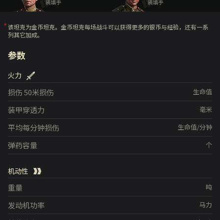
装填手
装填手
该坦克为金币坦克。金币坦克每场战斗可以获得更多的银币与经验，还有一系
列其它加成。
参数
火力
损伤
50米损伤
生命值
装甲穿透力
毫米
平均每分钟损伤
生命值/分钟
弹药容量
个
机动性
重量
吨
发动机功率
马力