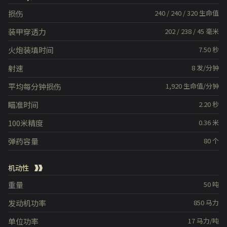
损伤
240
/
240
/
320
生命值
装甲穿透力
202
/
238
/
45
毫米
火炮装填时间
7.50
秒
射速
8
发/分钟
平均每分钟损伤
1,920
生命值/分钟
瞄准时间
2.20
秒
100米精度
0.36
米
弹药容量
80
个
机动性
重量
50
吨
发动机功率
850
马力
单位功率
17
马力/吨