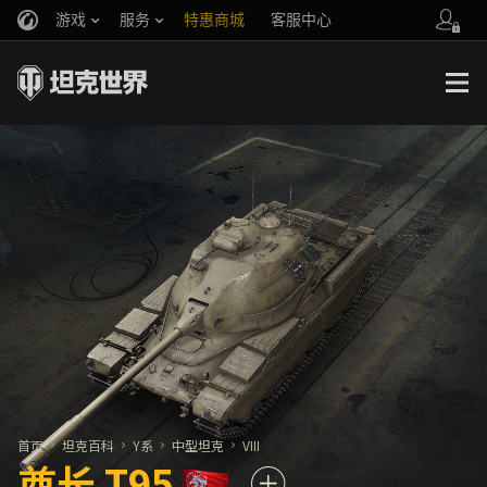
游戏
服务
特惠商城
客服中心
官方自媒体
你好，吾久
战斗通行证
账号数据继承
万圣节
车长创作营
《以战止战》
首页
坦克百科
Y系
中型坦克
VIII
酋长 T95