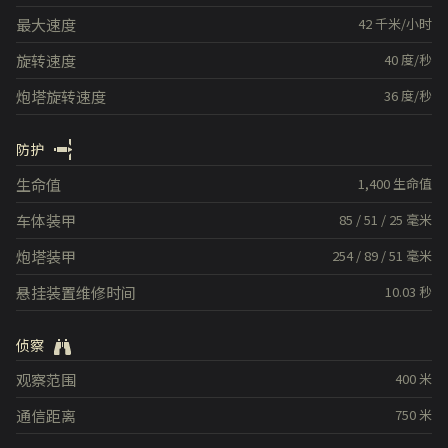
最大速度
42
千米/小时
旋转速度
40
度/秒
炮塔旋转速度
36
度/秒
防护
生命值
1,400
生命值
车体装甲
85
/
51
/
25
毫米
炮塔装甲
254
/
89
/
51
毫米
悬挂装置维修时间
10.03
秒
侦察
观察范围
400
米
通信距离
750
米