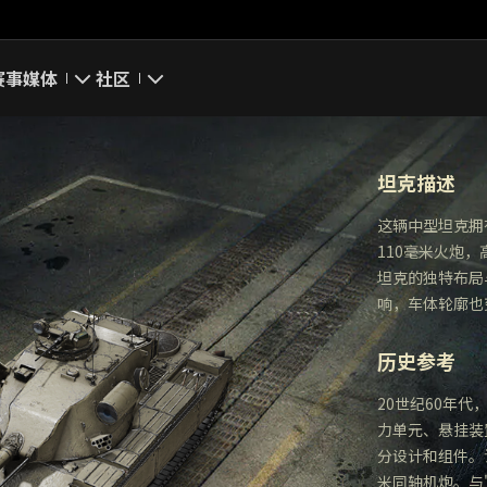
赛事
媒体
社区
游戏截图
我的资料
坦克描述
游戏壁纸
搜索玩家
这辆中型坦克拥
110毫米火炮
游戏音乐
官方自媒体
坦克的独特布局
响，车体轮廓也
你好，吾久
历史参考
万圣节
20世纪60年
《以战止战》
力单元、悬挂装
分设计和组件。
米同轴机炮。与