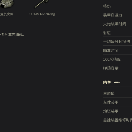
损伤
复仇女神
110MM MV-N60炮
装甲穿透力
火炮装填时间
射速
一系列其它加成。
平均每分钟损伤
瞄准时间
100米精度
弹药容量
防护
生命值
车体装甲
炮塔装甲
悬挂装置维修时