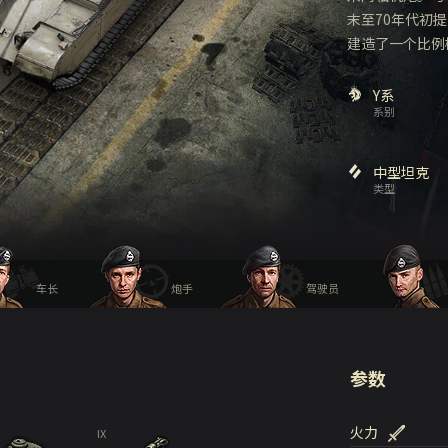
末至70年代初
建造了一个比例
Y系
系别
中型坦克
类型
车长
炮手
驾驶员
参数
火力
IX