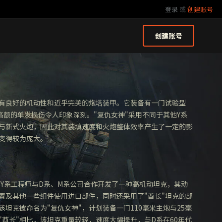
登录
或
创建账号
创建账号
有良好的机动性和近乎完美的炮塔装甲。它装备有一门试验型
，高额的单发损伤令人印象深刻。"复仇女神"采用不同于其他Y系
与新式火炮，因此对其装填速度和火炮整体效率产生了一定的影
变得较为庞大。
代，Y系工程师与D系、M系公司合作开发了一种高机动坦克，其动
置及其他一些组件使用进口部件，同时还采用了"酋长"坦克的部
该坦克被命名为"复仇女神"，计划装备一门110毫米主炮与25毫
"酋长"相比，该坦克重量较轻，速度大幅提升，与D系在60年代