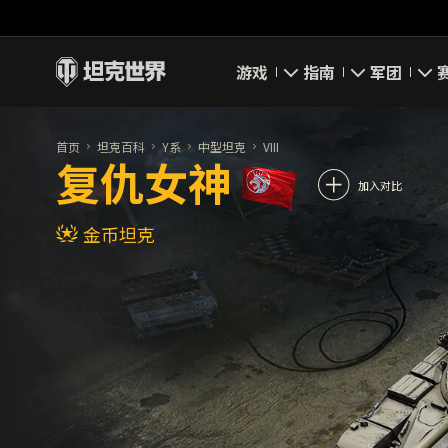
游戏
指南
军团
即刻下载
新手指南
要塞
首页
坦克百科
Y系
中型坦克
VIII
复仇女神
新闻
高级用户
领土战
加入对比
金币坦克
坦克百科
完整指南
军团评级
评级
经济系统
军团页面
游戏规则