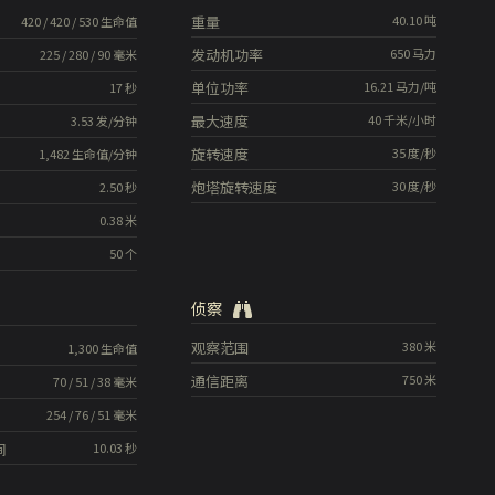
重量
40.10
吨
420
/
420
/
530
生命值
发动机功率
650
马力
225
/
280
/
90
毫米
单位功率
16.21
马力/吨
17
秒
最大速度
40
千米/小时
3.53
发/分钟
旋转速度
35
度/秒
1,482
生命值/分钟
炮塔旋转速度
30
度/秒
2.50
秒
0.38
米
50
个
侦察
观察范围
380
米
1,300
生命值
通信距离
750
米
70
/
51
/
38
毫米
254
/
76
/
51
毫米
间
10.03
秒