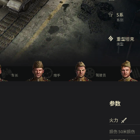
S系
系别
重型坦克
类型
车长
炮手
驾驶员
参数
火力
损伤
50米损伤