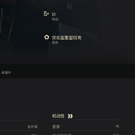
VI
等级
突击型重型坦克
角色
装填手
机动性
重量
吨
生命值