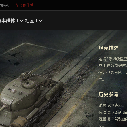
据继承
车长创作营
赛事
媒体
社区
游戏截图
我的资料
坦克描述
游戏壁纸
搜索玩家
这辆S系VI级
克中较为良好的
游戏音乐
官方自媒体
低，但高额的平
限。
你好，吾久
历史参考
万圣节
试验型坦克23
《以战止战》
有改动: 无线
潜望镜。驾驶舱
役。