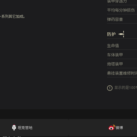
装甲穿透力
平均每分钟损伤
一系列其它加成。
弹药容量
防护
生命值
车体装甲
炮塔装甲
悬挂装置维修时
显示的是10
坦克营地
微博