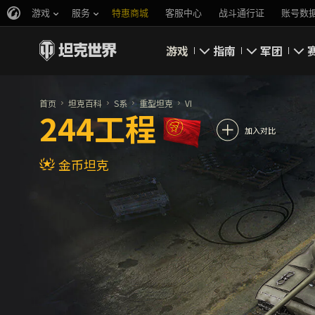
游戏
服务
特惠商城
客服中心
战斗通行证
账号数
游戏
指南
军团
即刻下载
新手指南
要塞
首页
坦克百科
S系
重型坦克
VI
244工程
新闻
高级用户
领土战
加入对比
金币坦克
坦克百科
完整指南
军团评级
评级
经济系统
游戏规则