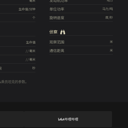
发动机功率
马力
毫米
单位功率
马力/吨
生命值/分钟
旋转速度
度/秒
个
侦察
观察范围
米
生命值
通信距离
米
/
/
毫米
/
/
毫米
间
秒
0%乘员坦克的参数。
哔哩哔哩