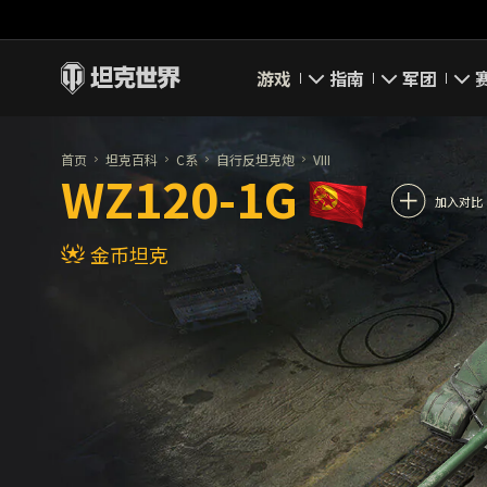
游戏
指南
军团
即刻下载
新手指南
要塞
首页
坦克百科
C系
自行反坦克炮
VIII
WZ120-1G
新闻
高级用户
领土战
加入对比
金币坦克
坦克百科
完整指南
军团评级
评级
经济系统
军团页面
游戏规则