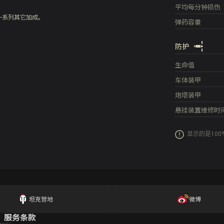
平均每分钟损伤
一系列其它加成。
弹药容量
防护
生命值
车体装甲
炮塔装甲
悬挂装置维修时
显示的是10
坦克营地
微博
服务条款