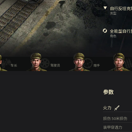
自行反坦克
类型
全能型自行
角色
车长
驾驶员
炮手
参数
火力
损伤
50米损伤
装甲穿透力