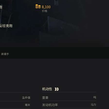
炮
8,100
价格
反坦克炮
装填手
机动性
重量
吨
生命值
发动机功率
马力
毫米