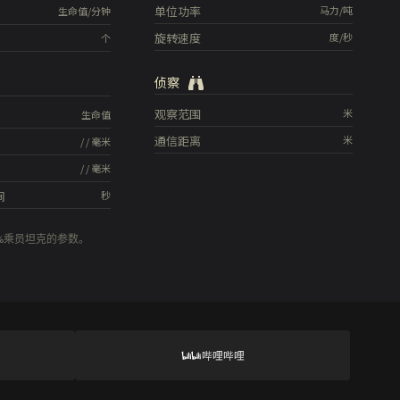
单位功率
马力/吨
生命值/分钟
旋转速度
度/秒
个
侦察
观察范围
米
生命值
通信距离
米
/
/
毫米
/
/
毫米
间
秒
0%乘员坦克的参数。
哔哩哔哩