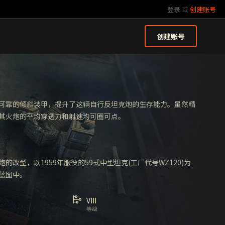
登录
或
创建账号
创建账号
可靠的倾斜装甲，提升了这辆自行反坦克炮的生存能力。虽然精
其火炮的平均穿透力和射速均可圈可点。
的改型，以1959年服役的59式中型坦克(工厂代号WZ120)为
蓝图中。
VIII
等级