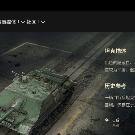
赛事
媒体
社区
游戏截图
我的资料
坦克描述
游戏壁纸
搜索玩家
出色的隐蔽性、
度较为平庸，但
游戏音乐
官方自媒体
历史参考
你好，吾久
一辆自行反坦克炮
万圣节
基础。仅存在于
《以战止战》
C系
系别