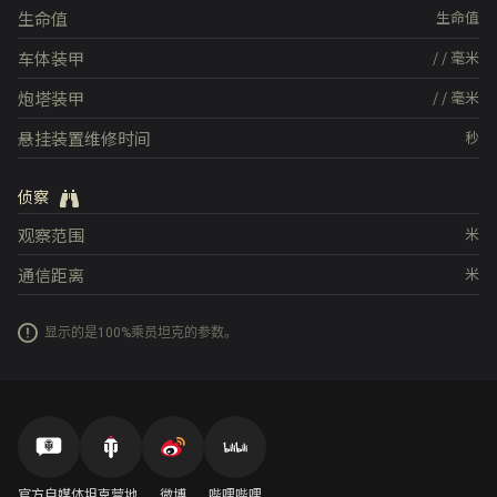
生命值
生命值
车体装甲
/
/
毫米
炮塔装甲
/
/
毫米
悬挂装置维修时间
秒
侦察
观察范围
米
通信距离
米
显示的是100%乘员坦克的参数。
官方自媒体
坦克营地
微博
哔哩哔哩