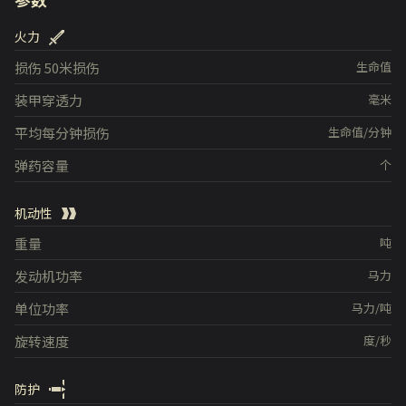
火力
损伤
50米损伤
生命值
装甲穿透力
毫米
平均每分钟损伤
生命值/分钟
弹药容量
个
机动性
重量
吨
发动机功率
马力
单位功率
马力/吨
旋转速度
度/秒
防护