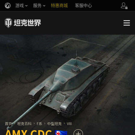
游戏
服务
特惠商城
客服中心
官方自媒体
你好，吾久
战斗通行证
账号数据继承
万圣节
车长创作营
《以战止战》
首页
坦克百科
F系
中型坦克
VIII
AMX CDC