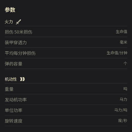
参数
火力
损伤
50米损伤
生命值
装甲穿透力
毫米
平均每分钟损伤
生命值/分钟
弹药容量
个
机动性
重量
吨
发动机功率
马力
单位功率
马力/吨
旋转速度
度/秒