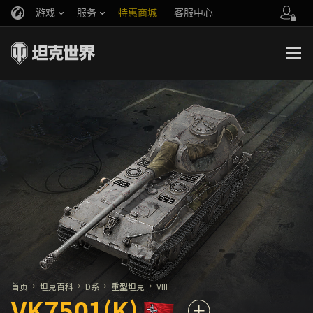
游戏
服务
特惠商城
客服中心
官方自媒体
你好，吾久
战斗通行证
账号数据继承
万圣节
车长创作营
《以战止战》
首页
坦克百科
D系
重型坦克
VIII
VK7501(K)