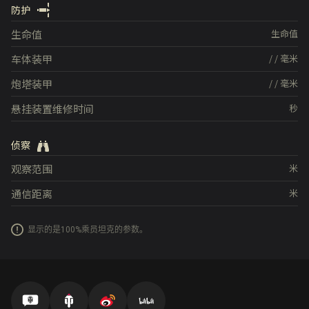
防护
生命值
生命值
车体装甲
/
/
毫米
炮塔装甲
/
/
毫米
悬挂装置维修时间
秒
侦察
观察范围
米
通信距离
米
显示的是100%乘员坦克的参数。