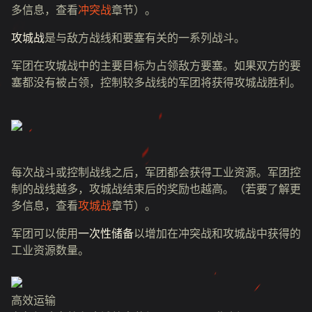
多信息，查看
冲突战
章节）。
攻城战
是与敌方战线和要塞有关的一系列战斗。
军团在攻城战中的主要目标为占领敌方要塞。如果双方的要
塞都没有被占领，控制较多战线的军团将获得攻城战胜利。
每次战斗或控制战线之后，军团都会获得工业资源。军团控
制的战线越多，攻城战结束后的奖励也越高。（若要了解更
多信息，查看
攻城战
章节）。
军团可以使用
一次性储备
以
增加在冲突战和攻城战中获得的
工业资源数量。
高效运输