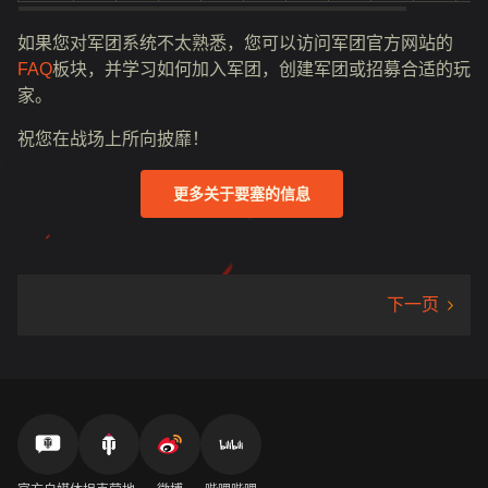
如果您对军团系统不太熟悉，您可以访问军团官方网站的
FAQ
板块，并学习如何加入军团，创建军团或招募合适的玩
家。
祝您在战场上所向披靡！
更多关于要塞的信息