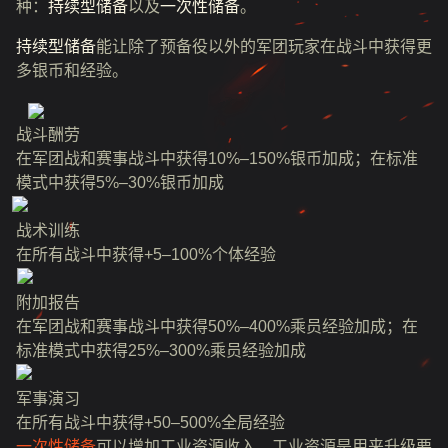
种：
持续型储备
以及
一次性储备
。
持续型储备
能让除了预备役以外的军团玩家在战斗中获得更
多银币和经验。
战斗酬劳
在军团战和赛事战斗中获得10%–150%银币加成；在标准
模式中获得5%–30%银币加成
战术训练
在所有战斗中获得+5–100%个体经验
附加报告
在军团战和赛事战斗中获得50%–400%乘员经验加成；在
标准模式中获得25%–300%乘员经验加成
军事演习
在所有战斗中获得+50–500%全局经验
一次性储备
可以增加工业资源收入。工业资源是用来升级要