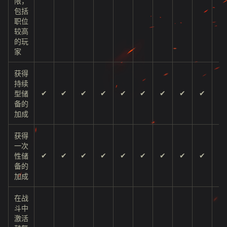
限，
包括
职位
较高
的玩
家
获得
持续
✔
✔
✔
✔
✔
✔
✔
✔
✔
✔
型储
备的
加成
获得
一次
✔
✔
✔
✔
✔
✔
✔
✔
✔
✔
性储
备的
加成
在战
斗中
激活