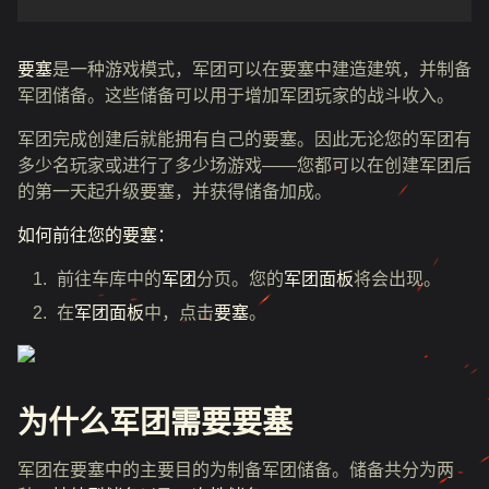
要塞
是一种游戏模式，军团可以在要塞中建造建筑，并制备
军团储备。这些储备可以用于增加军团玩家的战斗收入。
军团完成创建后就能拥有自己的要塞。因此无论您的军团有
多少名玩家或进行了多少场游戏——您都可以在创建军团后
的第一天起升级要塞，并获得储备加成。
如何前往您的要塞：
前往车库中的
军团
分页。您的
军团面板
将会出现。
在
军团面板
中，点击
要塞
。
为什么军团需要要塞
军团在要塞中的主要目的为制备军团储备。储备共分为两