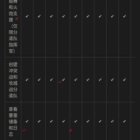
鼓舞
和火
炮支
✔
✔
✔
✔
✔
✔
✔
✔
✔
✔
援
（仅
限分
遣队
指挥
官）
创建
冲突
战和
✔
✔
✔
✔
✔
✔
✔
✔
✔
✔
攻城
战分
遣队
查看
要塞
✔
✔
✔
✔
✔
✔
✔
✔
✔
✔
储备
和日
志