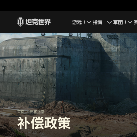
游戏
指南
军团
即刻下载
新手指南
要塞
新闻
高级用户
领土战
坦克百科
完整指南
军团评级
评级
经济系统
军团页面
游戏规则
首页
要塞指南
补偿政策