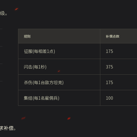
级。
规则
补偿点数
征服(每相差1点)
175
闪击(每1秒)
375
杀伤(每1台敌方坦克)
175
集结(每1名雇佣兵)
100
求补偿
。