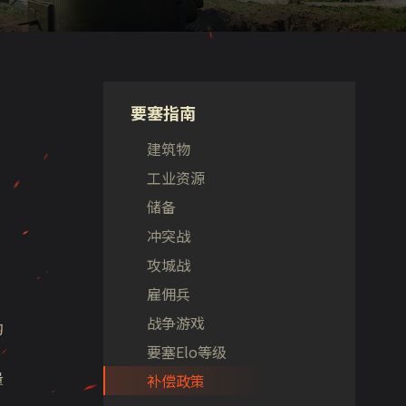
要塞指南
建筑物
工业资源
储备
冲突战
攻城战
雇佣兵
战争游戏
的
要塞Elo等级
量
补偿政策