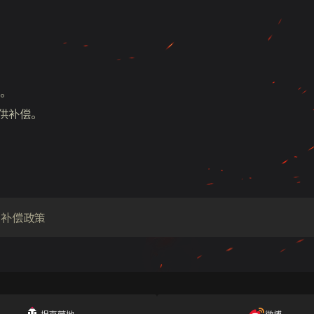
。
供补偿。
补偿政策
坦克营地
微博