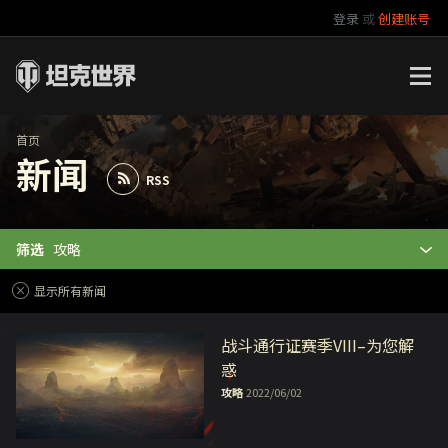
登录
或
创建账号
官方自媒体
你好，吾久
万圣节
《以战止战》
首页
新闻
RSS
筛选
攻略
显示所有新闻
战斗通行证赛季VIII–为您解
惑
攻略
2022/06/02