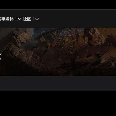
赛事
媒体
社区
游戏截图
我的资料
游戏壁纸
搜索玩家
论
游戏音乐
官方自媒体
你好，吾久
万圣节
《以战止战》