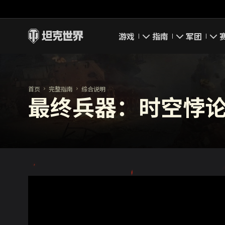
游戏
指南
军团
即刻下载
新手指南
要塞
首页
完整指南
综合说明
新闻
高级用户
领土战
最终兵器：时空悖
坦克百科
完整指南
军团评级
评级
经济系统
军团页面
游戏规则