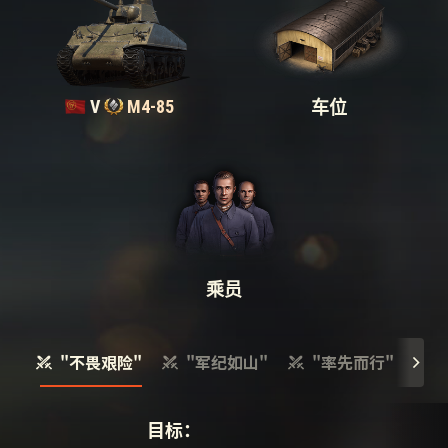
V
M4-85
车位
乘员
"不畏艰险"
"军纪如山"
"率先而行"
目标：