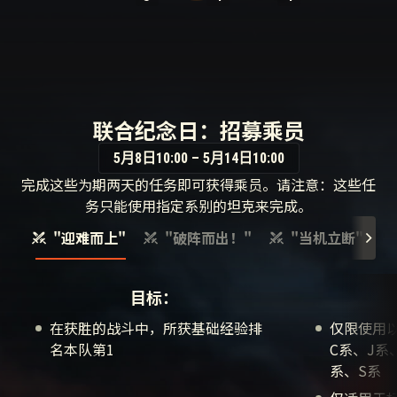
联合纪念日：招募乘员
5月8日10:00 – 5月14日10:00
完成这些为期两天的任务即可获得乘员。请注意：这些任
务只能使用指定系别的坦克来完成。
"迎难而上"
"破阵而出！"
"当机立断"
目标：
在获胜的战斗中，所获基础经验排
仅限使用以
名本队第1
C系、J系
系、S系