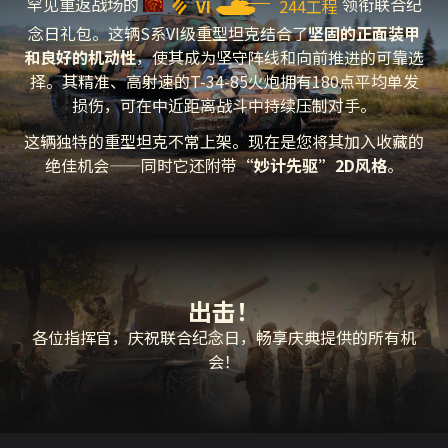
罕见重返战场的
领衔联合纪
VI
244工程
念日礼包。这辆S系VI级重型坦克结合了
坚固的正面装甲
和良好的机动性
，使其成为坚守阵线和向前推进的可靠选
择。其精准、高射速的T-34-85火炮拥有180点平均单发
损伤，可在中近距离战斗中持续压制对手。
这辆独特的重型坦克不常上架。现在是您将其加入收藏的
绝佳机会——同时它还附带
“妙计先驱”2D风格
。
出击！
各位指挥官，庆祝
联合纪念日
，畅享庆典提供的所有机
会！