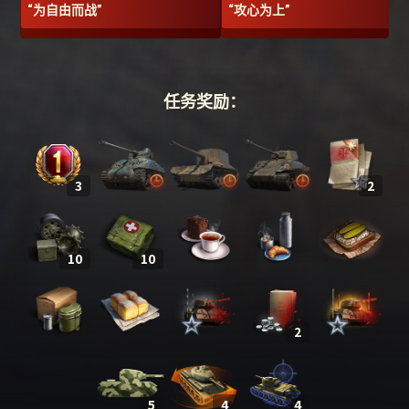
“为自由而战”
“攻心为上”
任务奖励：
3
2
10
10
2
5
4
4