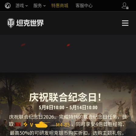
游戏
服务
特惠商城
客服中心
官方自媒体
你好，吾久
战斗通行证
账号数据继承
万圣节
车长创作营
《以战止战》
庆祝联合纪念日！
5月8日10:00 – 5月14日10:00
庆祝联合纪念日2026。完成特殊的联合纪念日任务，获
取
，同时享受4倍首胜经验、
V
M4-85
最高50%的可研发坦克银币购买折扣，选购主题礼包，