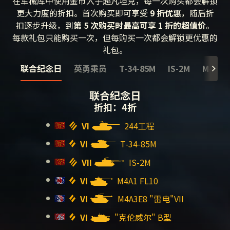
在军械库中使用金币入手超凡坦克，每一次购买都会解锁
更大力度的折扣。首次购买即可享受
9 折优惠
，随后折
扣逐步升级，到
第 5 次购买时最高可享 1 折的超值价
。
每款礼包只能购买一次，但每购买一次都会解锁更优惠的
礼包。
联合纪念日
英勇乘员
T-34-85M
IS-2M
M4A1 F
联合纪念日
折扣：4折
VI
244工程
VI
T-34-85M
VII
IS-2M
VI
M4A1 FL10
VI
M4A3E8 "雷电"VII
VI
"克伦威尔" B型