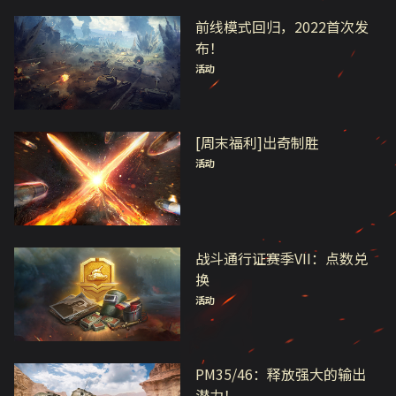
前线模式回归，2022首次发
布！
活动
[周末福利]出奇制胜
活动
战斗通行证赛季VII：点数兑
换
活动
PM35/46：释放强大的输出
潜力！