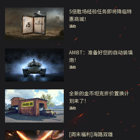
5倍胜场经验任务即将降临特
惠商城！
活动
AMBT：准备好您的自动装填
炮！
活动
全新的金币坦克折价置换计
划来了！
活动
[周末福利]海路双雄