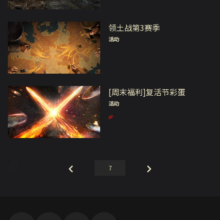
领土战第3赛季
活动
[周末福利]复活节彩蛋
活动
7