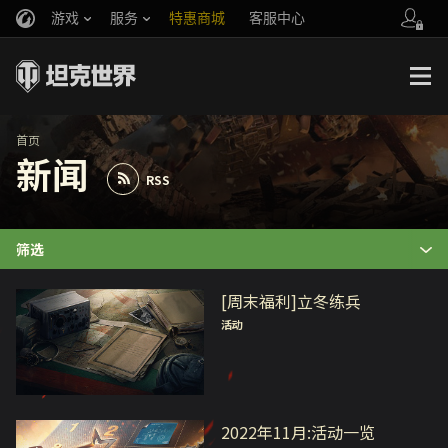
游戏
服务
特惠商城
客服中心
官方自媒体
你好，吾久
战斗通行证
账号数据继承
万圣节
车长创作营
《以战止战》
首页
新闻
RSS
筛选
[周末福利]立冬练兵
活动
2022年11月:活动一览