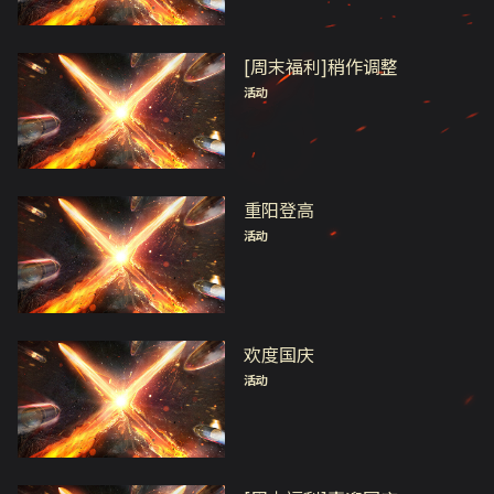
[周末福利]稍作调整
活动
重阳登高
活动
欢度国庆
活动