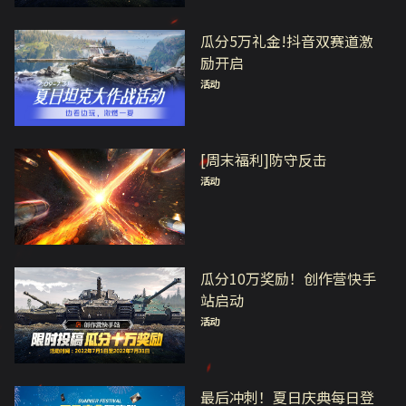
瓜分5万礼金!抖音双赛道激
励开启
活动
[周末福利]防守反击
活动
瓜分10万奖励！创作营快手
站启动
活动
最后冲刺！夏日庆典每日登