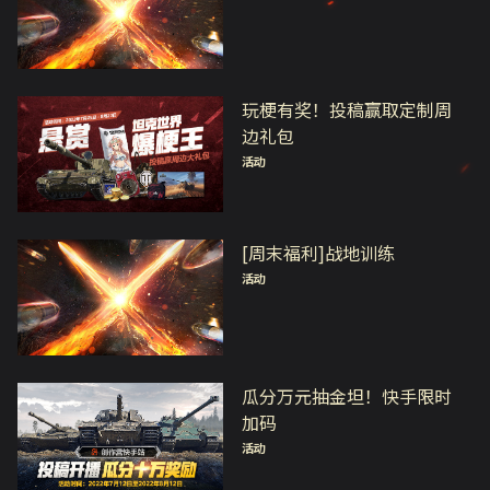
玩梗有奖！投稿赢取定制周
边礼包
活动
[周末福利]战地训练
活动
瓜分万元抽金坦！快手限时
加码
活动