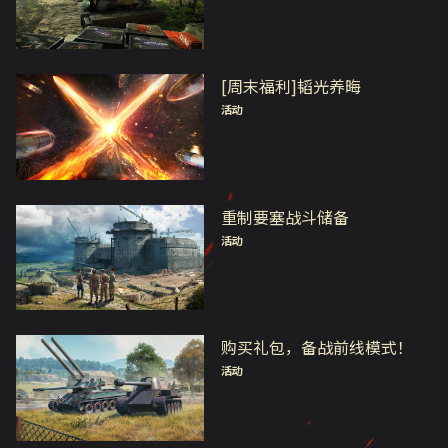
[周末福利]韬光养晦
活动
重制要塞战斗储备
活动
购买礼包，备战前线模式！
活动