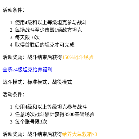
活动条件：
使用
4
级和以上等级坦克参与战斗
每场战斗至少击毁
1
辆敌方坦克
每天限
10
次
取得首胜后的坦克才可完成
活动奖励：战斗结束后获得
150%战斗经验
全系≥4级坦克给养福利
战斗模式：标准模式，战役模式
活动条件：
使用
4
级和以上等级坦克参与战斗
任意场次战斗累计获得
3500
基础经验
每个账号限
3
次
活动奖励：战斗结束后获得
给养大急救箱×3