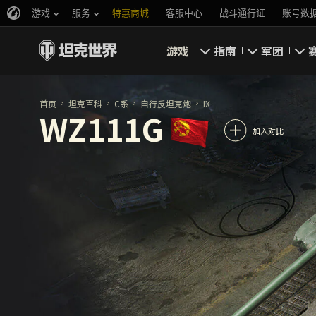
游戏
服务
特惠商城
客服中心
战斗通行证
账号数
游戏
指南
军团
即刻下载
新手指南
要塞
首页
坦克百科
C系
自行反坦克炮
IX
WZ111G
新闻
高级用户
领土战
加入对比
坦克百科
完整指南
军团评级
评级
经济系统
军团页面
游戏规则