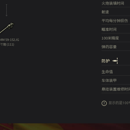
火炮装填时间
射速
平均每分钟损伤
瞄准时间
100米精度
MM 59-152JG
FT炮 (111)
弹药容量
防护
生命值
车体装甲
悬挂装置维修时
显示的是10