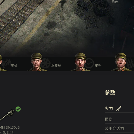
角色
车长
驾驶员
炮手
参数
火力
损伤
MM 59-130JG
装甲穿透力
FT炮 (111)