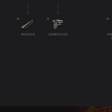
IX
IX
IX
WZ111G IV
12150LTG (111)
152