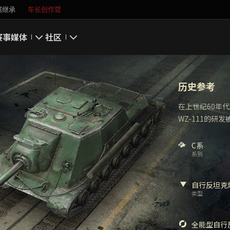
据继承
车长创作营
赛事
媒体
社区
游戏截图
我的资料
历史参考
游戏壁纸
搜索玩家
在上世纪60年
WZ-111的
游戏音乐
官方自媒体
你好，吾久
C系
系别
万圣节
自行反坦克
类型
《以战止战》
全能型自行