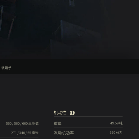
装填手
机动性
重量
49.59
吨
560
/
560
/
660
生命值
发动机功率
650
马力
271
/
340
/
65
毫米