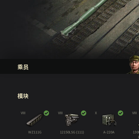
乘员
模块
VIII
VIII
X
VIII
WZ111G
12150LSG (111)
A-220A
130