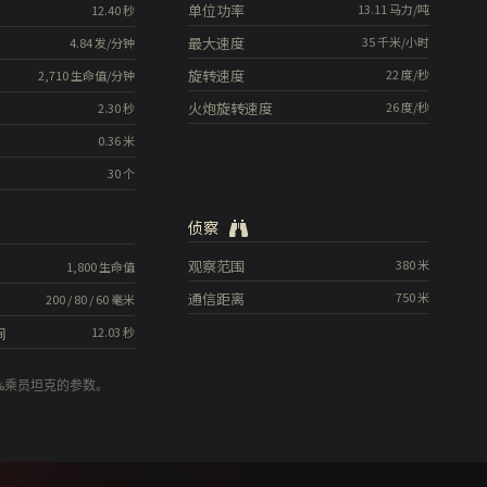
单位功率
13.11
马力/吨
12.40
秒
最大速度
35
千米/小时
4.84
发/分钟
旋转速度
22
度/秒
2,710
生命值/分钟
火炮旋转速度
26
度/秒
2.30
秒
0.36
米
30
个
侦察
观察范围
380
米
1,800
生命值
通信距离
750
米
200
/
80
/
60
毫米
间
12.03
秒
0%乘员坦克的参数。