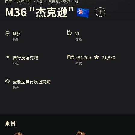
首页
坦克百科
M系
自行反坦克炮
VI
M36 "杰克逊"
M系
VI
系别
等级
自行反坦克炮
884,200
21,850
类型
价格
全能型自行反坦克炮
角色
乘员