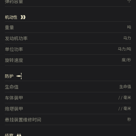
弹药容量
个
机动性
重量
吨
发动机功率
马力
单位功率
马力/吨
旋转速度
度/秒
防护
生命值
生命值
车体装甲
/
/
毫米
炮塔装甲
/
/
毫米
悬挂装置维修时间
秒
侦察