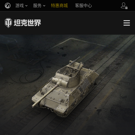
游戏
服务
特惠商城
客服中心
官方自媒体
你好，吾久
战斗通行证
账号数据继承
万圣节
车长创作营
《以战止战》