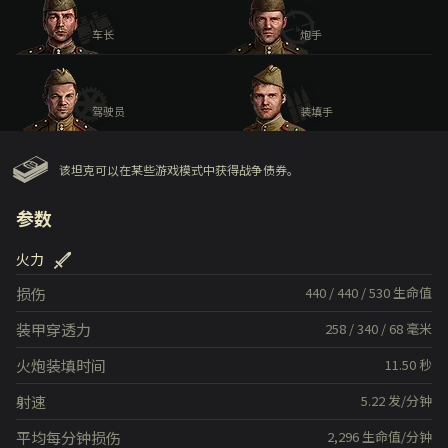
车长
炮手
驾驶员
装填手
该坦克可以在某些游戏模式中获得战争债券。
参数
火力
损伤
440
/
440
/
530
生命值
装甲穿透力
258
/
340
/
68
毫米
火炮装填时间
11.50
秒
射速
5.22
发/分钟
平均每分钟损伤
2,296
生命值/分钟