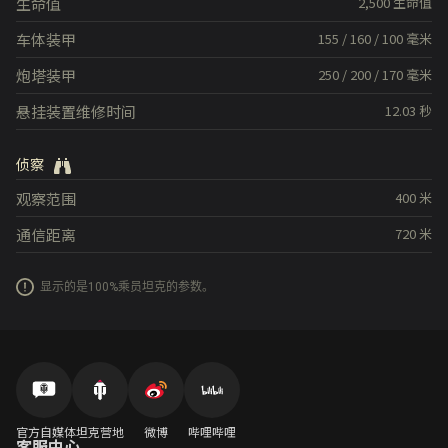
生命值
2,500
生命值
车体装甲
155
/
160
/
100
毫米
炮塔装甲
250
/
200
/
170
毫米
悬挂装置维修时间
12.03
秒
侦察
观察范围
400
米
通信距离
720
米
显示的是100%乘员坦克的参数。
官方自媒体
坦克营地
微博
哔哩哔哩
客服中心