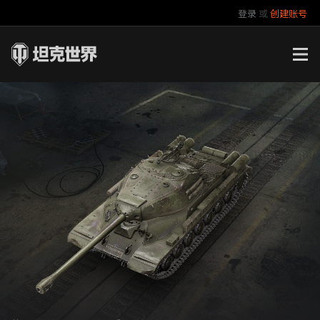
登录
或
创建账号
官方自媒体
你好，吾久
万圣节
《以战止战》