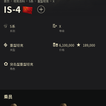
首页
坦克百科
S系
重型坦克
X
IS-4
S系
X
系别
等级
重型坦克
6,100,000
189,000
类型
价格
突击型重型坦克
角色
乘员