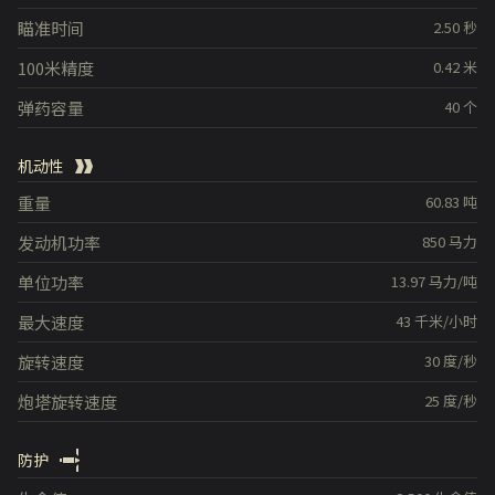
瞄准时间
2.50
秒
100米精度
0.42
米
弹药容量
40
个
机动性
重量
60.83
吨
发动机功率
850
马力
单位功率
13.97
马力/吨
最大速度
43
千米/小时
旋转速度
30
度/秒
炮塔旋转速度
25
度/秒
防护