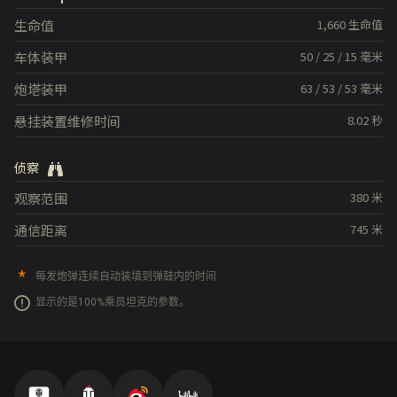
生命值
1,660
生命值
车体装甲
50
/
25
/
15
毫米
炮塔装甲
63
/
53
/
53
毫米
悬挂装置维修时间
8.02
秒
侦察
观察范围
380
米
通信距离
745
米
每发炮弹连续自动装填到弹鼓内的时间
显示的是100%乘员坦克的参数。