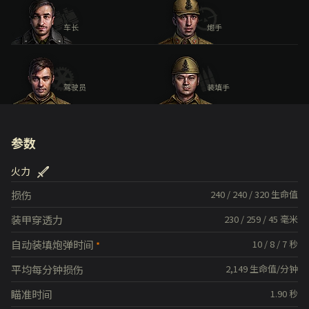
车长
炮手
驾驶员
装填手
参数
火力
损伤
240
/
240
/
320
生命值
装甲穿透力
230
/
259
/
45
毫米
自动装填炮弹时间
10
/
8
/
7
秒
平均每分钟损伤
2,149
生命值/分钟
瞄准时间
1.90
秒