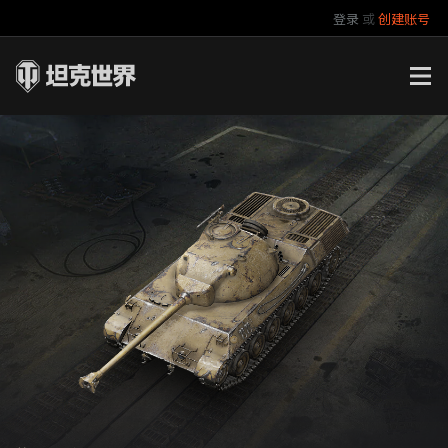
登录
或
创建账号
官方自媒体
你好，吾久
万圣节
《以战止战》