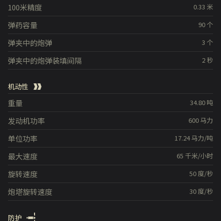
100米精度
0.33
米
弹药容量
90
个
弹夹中的炮弹
3
个
弹夹中的炮弹装填间隔
2
秒
机动性
重量
34.80
吨
发动机功率
600
马力
单位功率
17.24
马力/吨
最大速度
65
千米/小时
旋转速度
50
度/秒
炮塔旋转速度
30
度/秒
防护