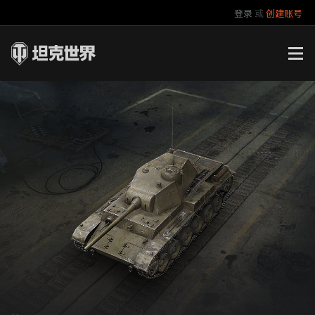
登录
或
创建账号
官方自媒体
你好，吾久
万圣节
《以战止战》