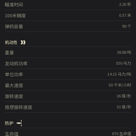
瞄准时间
2.20
秒
100米精度
0.37
米
弹药容量
90
个
机动性
重量
38.88
吨
发动机功率
550
马力
单位功率
14.15
马力/吨
最大速度
50
千米/小时
旋转速度
36
度/秒
炮塔旋转速度
33
度/秒
防护
生命值
870
生命值