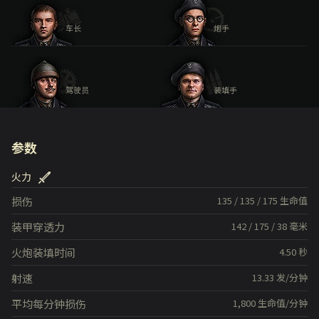
车长
炮手
驾驶员
装填手
参数
火力
损伤
135
/
135
/
175
生命值
装甲穿透力
142
/
175
/
38
毫米
火炮装填时间
4.50
秒
射速
13.33
发/分钟
平均每分钟损伤
1,800
生命值/分钟