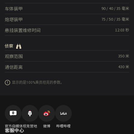
车体装甲
90
/
40
/
35
毫米
炮塔装甲
75
/
50
/
35
毫米
悬挂装置维修时间
12.03
秒
侦察
观察范围
350
米
通信距离
430
米
显示的是100%乘员坦克的参数。
官方自媒体
坦克营地
微博
哔哩哔哩
客服中心