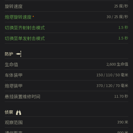
旋转速度
25
度/秒
炮塔旋转速度
30
/
25
度/秒
切换至齐射射击模式
1.5
秒
切换至单发射击模式
1.5
秒
防护
生命值
2,600
生命值
车体装甲
150
/
110
/
50
毫米
炮塔装甲
370
/
120
/
70
毫米
悬挂装置维修时间
11.70
秒
侦察
观察范围
390
米
通信距离
800
米