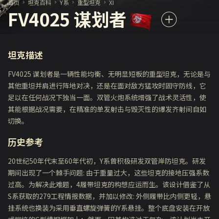
首页
坦克百科
Y系
重型坦克
XI
FV4025 谋划者
坦克描述
FV4025 谋划者是一辆性能均衡、无明显短板的重型坦克，无论是与
其他重坦并肩进行阵地对决，还是在面对敌方猛攻时固守防线，它
足以在任何战况下独当一面。双管火炮系统增强了战术灵活性，使
其能根据战况需要，在精准的单发射击与毁灭性的爆发齐射间自如
切换。
历史参考
20世纪50年代末至60年代初，Y系曾积极研发双管岸防坦克。研发
期间出现了一个棘手问题: 由于重量过大，这些坦克的接地压强系数
过高。为解决此难题，4履带坦克的构想应运而生。该设计借鉴了从
S系获取的279工程情报数据，并加以修改: 外侧履带比内侧更轻，悬
挂系统也换装为采用垂直螺旋弹簧的Y系悬挂。整个底盘安装在开放