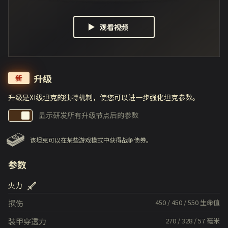
观看视频
升级
新
升级是XI级坦克的独特机制，使您可以进一步强化坦克参数。
显示研发所有升级节点后的参数
该坦克可以在某些游戏模式中获得战争债券。
参数
火力
损伤
450
/
450
/
550
生命值
装甲穿透力
270
/
328
/
57
毫米