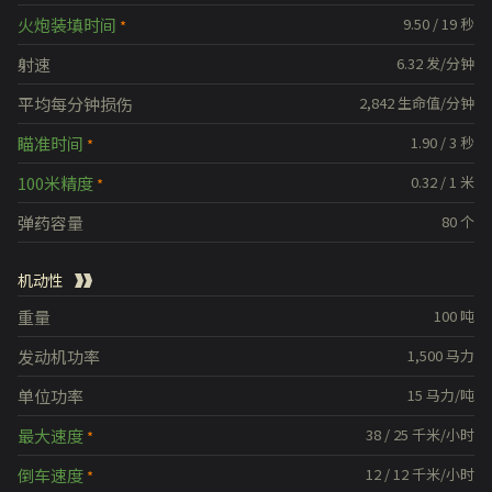
火炮装填时间
9.50
/
19
秒
射速
6.32
发/分钟
平均每分钟损伤
2,842
生命值/分钟
瞄准时间
1.90
/
3
秒
100米精度
0.32
/
1
米
弹药容量
80
个
机动性
重量
100
吨
发动机功率
1,500
马力
单位功率
15
马力/吨
最大速度
38
/
25
千米/小时
倒车速度
12
/
12
千米/小时