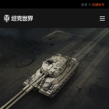
登录
或
创建账号
官方自媒体
你好，吾久
万圣节
《以战止战》