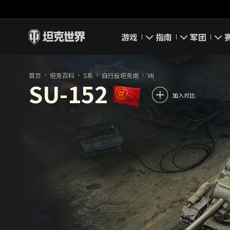
游戏
指南
军团
即刻下载
新手指南
要塞
首页
坦克百科
S系
自行反坦克炮
VII
SU-152
新闻
高级用户
领土战
加入对比
坦克百科
完整指南
军团评级
评级
经济系统
军团页面
游戏规则