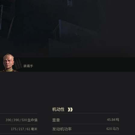
装填手
机动性
重量
45.84
吨
390
/
390
/
530
生命值
发动机功率
620
马力
175
/
217
/
61
毫米