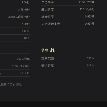
单位功率
13.53
马力/吨
8.40
秒
最大速度
43
千米/小时
7.14
发/分钟
旋转速度
28
度/秒
2,786
生命值/分钟
火炮旋转速度
26
度/秒
2.90
秒
0.42
米
28
个
侦察
观察范围
330
米
900
生命值
通信距离
625
米
75
/
60
/
60
毫米
间
11.62
秒
0%乘员坦克的参数。