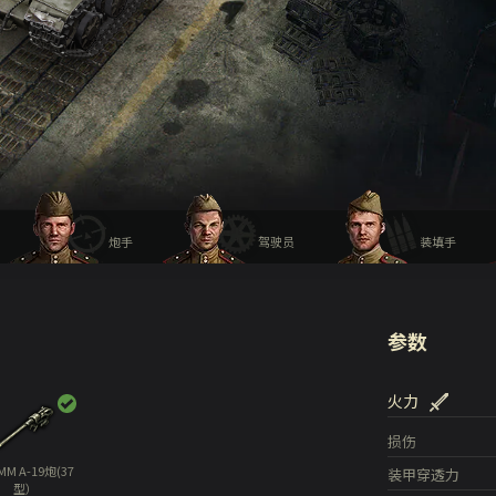
炮手
驾驶员
装填手
参数
火力
损伤
MM A-19炮(37
装甲穿透力
型）