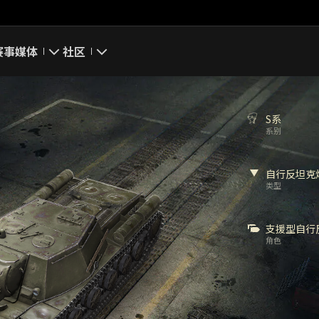
赛事
媒体
社区
游戏截图
我的资料
S系
游戏壁纸
搜索玩家
系别
游戏音乐
官方自媒体
自行反坦克
类型
你好，吾久
支援型自行
万圣节
角色
《以战止战》