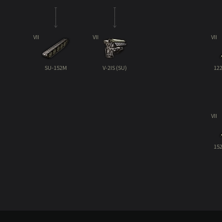
VII
VII
VII
SU-152M
V-2IS (SU)
12
VII
15