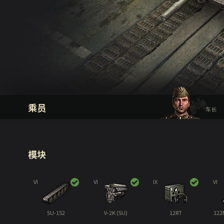
乘员
车长
模块
VI
VI
IX
VI
SU-152
V-2K (SU)
12RT
122