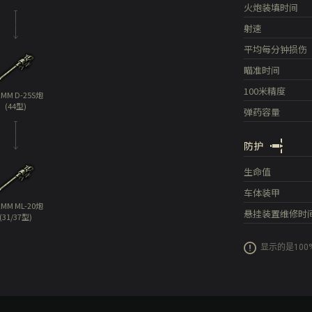
火炮装填时间
射速
平均每分钟损伤
瞄准时间
100米精度
2MM D-25S炮
(44型)
弹药容量
防护
生命值
车体装甲
2MM ML-20炮
悬挂装置维修时
(31/37型)
显示的是10