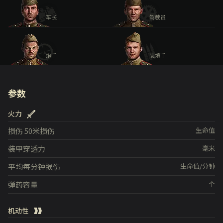
车长
驾驶员
炮手
装填手
参数
火力
损伤
50米损伤
生命值
装甲穿透力
毫米
平均每分钟损伤
生命值/分钟
弹药容量
个
机动性