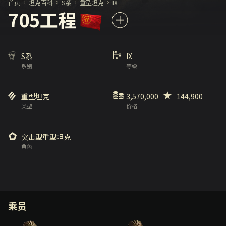
首页
坦克百科
S系
重型坦克
IX
705工程
S系
IX
系别
等级
重型坦克
3,570,000
144,900
类型
价格
突击型重型坦克
角色
乘员