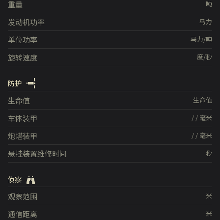
重量
吨
发动机功率
马力
单位功率
马力/吨
旋转速度
度/秒
防护
生命值
生命值
车体装甲
/
/
毫米
炮塔装甲
/
/
毫米
悬挂装置维修时间
秒
侦察
观察范围
米
通信距离
米