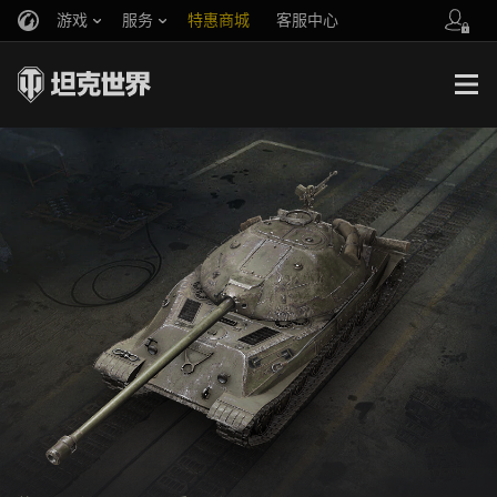
游戏
服务
特惠商城
客服中心
官方自媒体
你好，吾久
战斗通行证
账号数据继承
万圣节
车长创作营
《以战止战》