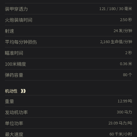
装甲穿透力
121
/
180
/
30
毫米
火炮装填时间
2.50
秒
射速
24
发/分钟
平均每分钟损伤
2,160
生命值/分钟
瞄准时间
2
秒
100米精度
0.36
米
弹药容量
80
个
机动性
重量
12.99
吨
发动机功率
300
马力
单位功率
23.09
马力/吨
最大速度
60
千米/小时