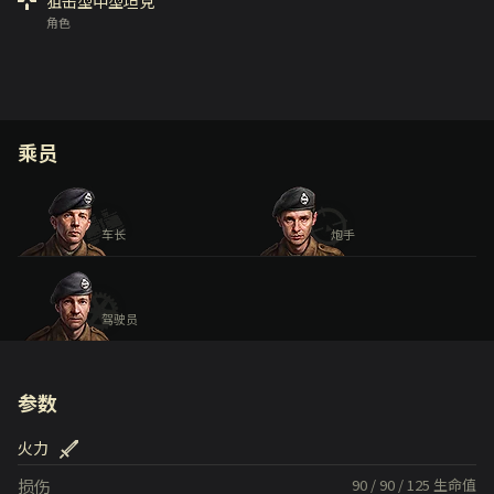
狙击型中型坦克
角色
乘员
车长
炮手
驾驶员
参数
火力
损伤
90
/
90
/
125
生命值