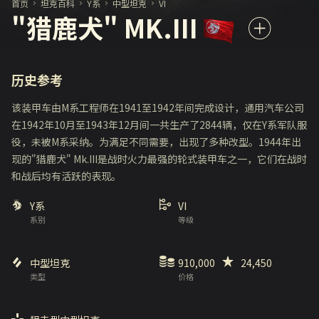
首页
坦克百科
Y系
中型坦克
VI
"猎鹿犬" MK.III
历史参考
该装甲车由M系工程师在1941至1942年间完成设计，通用汽车公司
在1942年10月至1943年12月间一共生产了2844辆，仅在Y系军队服
役，未被M系采纳。为满足不同需要，出现了多种改型。1944年出
现的"猎鹿犬" Mk.III是战时火力最强的轮式装甲车之一，它们在战时
和战后均有活跃的表现。
Y系
VI
系别
等级
中型坦克
910,000
24,450
类型
价格