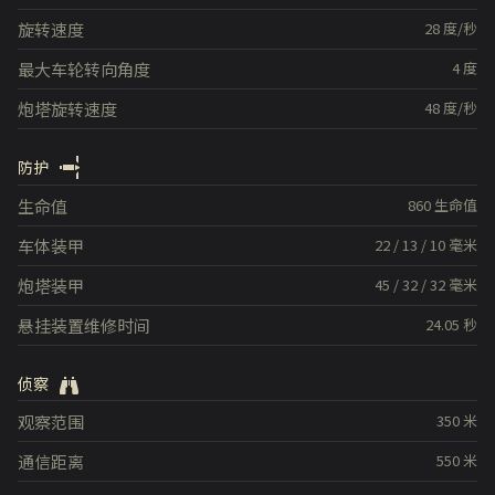
旋转速度
28
度/秒
最大车轮转向角度
4
度
炮塔旋转速度
48
度/秒
防护
生命值
860
生命值
车体装甲
22
/
13
/
10
毫米
炮塔装甲
45
/
32
/
32
毫米
悬挂装置维修时间
24.05
秒
侦察
观察范围
350
米
通信距离
550
米