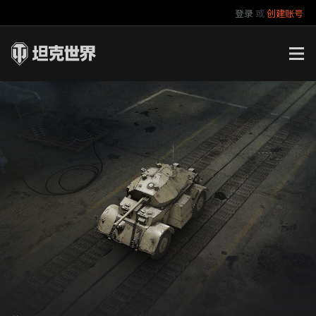
登录
或
创建账号
官方自媒体
你好，吾久
万圣节
《以战止战》