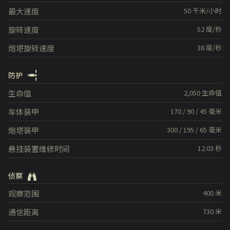
最大速度
50
千米/小时
旋转速度
52
度/秒
炮塔旋转速度
38
度/秒
防护
生命值
2,050
生命值
车体装甲
170
/
90
/
45
毫米
炮塔装甲
300
/
195
/
65
毫米
悬挂装置维修时间
12.03
秒
侦察
观察范围
400
米
通信距离
730
米