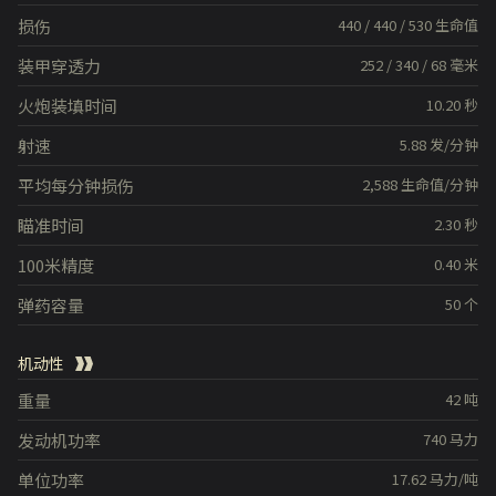
损伤
440
/
440
/
530
生命值
装甲穿透力
252
/
340
/
68
毫米
火炮装填时间
10.20
秒
射速
5.88
发/分钟
平均每分钟损伤
2,588
生命值/分钟
瞄准时间
2.30
秒
100米精度
0.40
米
弹药容量
50
个
机动性
重量
42
吨
发动机功率
740
马力
单位功率
17.62
马力/吨