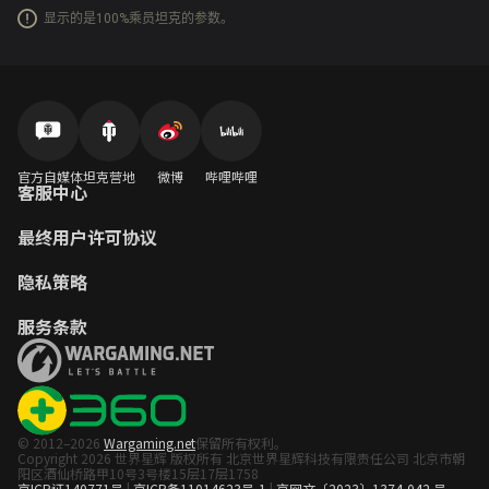
显示的是100%乘员坦克的参数。
官方自媒体
坦克营地
微博
哔哩哔哩
客服中心
最终用户许可协议
隐私策略
服务条款
© 2012–2026
Wargaming.net
保留所有权利。
Copyright 2026 世界星辉 版权所有 北京世界星辉科技有限责任公司 北京市朝
阳区酒仙桥路甲10号3号楼15层17层1758
京ICP证140771号
|
京ICP备11014623号-1
|
京网文〔2023〕1374-042 号