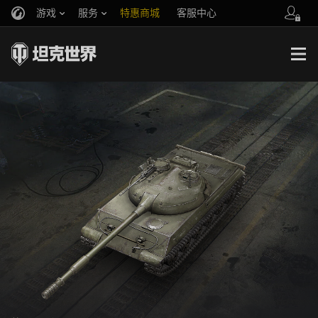
游戏
服务
特惠商城
客服中心
官方自媒体
你好，吾久
战斗通行证
账号数据继承
万圣节
车长创作营
《以战止战》