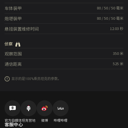
车体装甲
80
/
50
/
50
毫米
炮塔装甲
80
/
50
/
50
毫米
悬挂装置维修时间
12.03
秒
侦察
观察范围
350
米
通信距离
525
米
显示的是100%乘员坦克的参数。
官方自媒体
坦克营地
微博
哔哩哔哩
客服中心