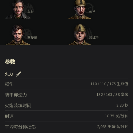
车长
炮手
驾驶员
装填手
参数
火力
损伤
110
/
110
/
175
生命值
装甲穿透力
132
/
163
/
38
毫米
火炮装填时间
3.20
秒
射速
18.75
发/分钟
平均每分钟损伤
2,063
生命值/分钟