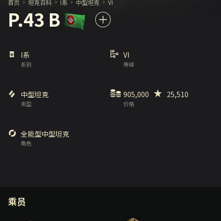
首页
坦克百科
I系
中型坦克
VI
P.43 B
I系
VI
系别
等级
中型坦克
905,000
25,510
类型
价格
全能型中型坦克
角色
乘员