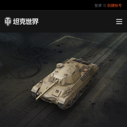
登录
或
创建账号
官方自媒体
你好，吾久
万圣节
《以战止战》