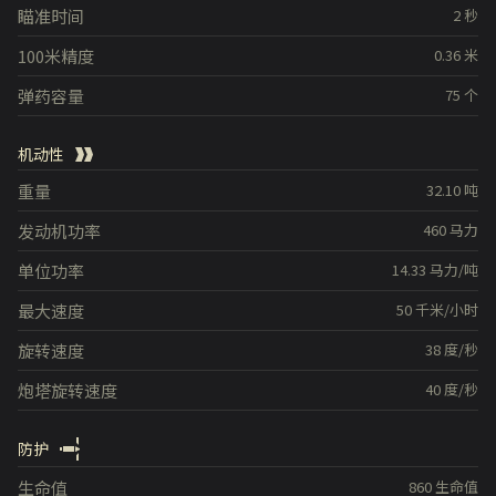
瞄准时间
2
秒
100米精度
0.36
米
弹药容量
75
个
机动性
重量
32.10
吨
发动机功率
460
马力
单位功率
14.33
马力/吨
最大速度
50
千米/小时
旋转速度
38
度/秒
炮塔旋转速度
40
度/秒
防护
生命值
860
生命值