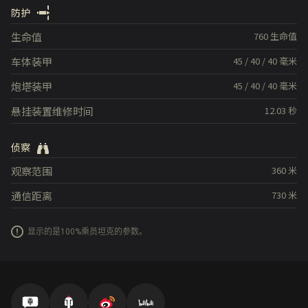
防护
生命值
760
生命值
车体装甲
45
/
40
/
40
毫米
炮塔装甲
45
/
40
/
40
毫米
悬挂装置维修时间
12.03
秒
侦察
观察范围
360
米
通信距离
730
米
显示的是100%乘员坦克的参数。