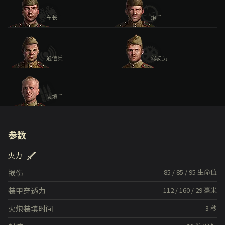
车长
炮手
通信兵
驾驶员
装填手
参数
火力
损伤
85
/
85
/
95
生命值
装甲穿透力
112
/
160
/
29
毫米
火炮装填时间
3
秒