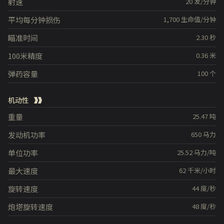
射速
20
发/分钟
平均每分钟损伤
1,700
生命值/分钟
瞄准时间
2.30
秒
100米精度
0.36
米
弹药容量
100
个
机动性
重量
25.47
吨
发动机功率
650
马力
单位功率
25.52
马力/吨
最大速度
62
千米/小时
旋转速度
44
度/秒
炮塔旋转速度
48
度/秒