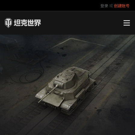
登录
或
创建账号
官方自媒体
你好，吾久
万圣节
《以战止战》