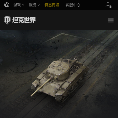
游戏
服务
特惠商城
客服中心
官方自媒体
你好，吾久
战斗通行证
账号数据继承
万圣节
车长创作营
《以战止战》