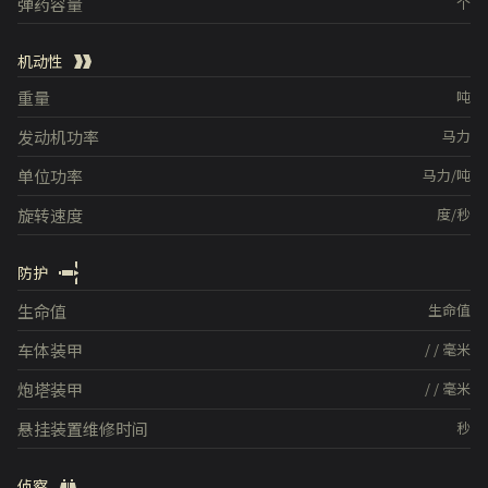
弹药容量
个
机动性
重量
吨
发动机功率
马力
单位功率
马力/吨
旋转速度
度/秒
防护
生命值
生命值
车体装甲
/
/
毫米
炮塔装甲
/
/
毫米
悬挂装置维修时间
秒
侦察