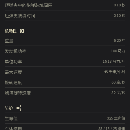
短弹夹中的炮弹装填间隔
0.10
秒
短弹夹装填时间
0.10
秒
机动性
重量
6.20
吨
发动机功率
100
马力
单位功率
16.13
马力/吨
最大速度
45
千米/小时
旋转速度
60
度/秒
炮塔旋转速度
32
度/秒
防护
生命值
325
生命值
车体装甲
35
/
15
/
25
毫米