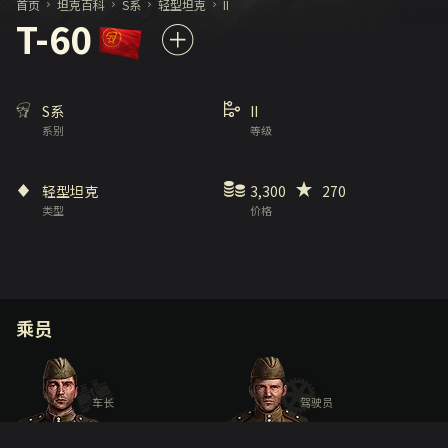
首页
坦克百科
S系
轻型坦克
II
T-60
S系
II
系别
等级
轻型坦克
3,300
270
类型
价格
乘员
车长
驾驶员