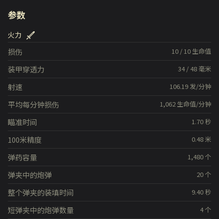
参数
火力
损伤
10
/
10
生命值
装甲穿透力
34
/
48
毫米
射速
106.19
发/分钟
平均每分钟损伤
1,062
生命值/分钟
瞄准时间
1.70
秒
100米精度
0.48
米
弹药容量
1,480
个
弹夹中的炮弹
20
个
整个弹夹的装填时间
9.40
秒
短弹夹中的炮弹数量
4
个