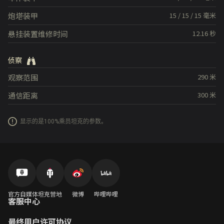
炮塔装甲
15
/
15
/
15
毫米
悬挂装置维修时间
12.16
秒
侦察
观察范围
290
米
通信距离
300
米
显示的是100%乘员坦克的参数。
官方自媒体
坦克营地
微博
哔哩哔哩
客服中心
最终用户许可协议