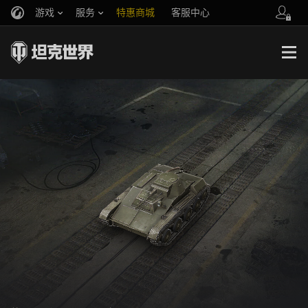
游戏
服务
特惠商城
客服中心
官方自媒体
你好，吾久
战斗通行证
账号数据继承
万圣节
车长创作营
《以战止战》