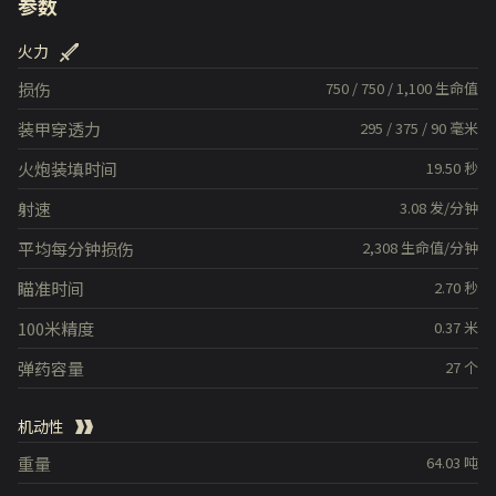
参数
火力
损伤
750
/
750
/
1,100
生命值
装甲穿透力
295
/
375
/
90
毫米
火炮装填时间
19.50
秒
射速
3.08
发/分钟
平均每分钟损伤
2,308
生命值/分钟
瞄准时间
2.70
秒
100米精度
0.37
米
弹药容量
27
个
机动性
重量
64.03
吨