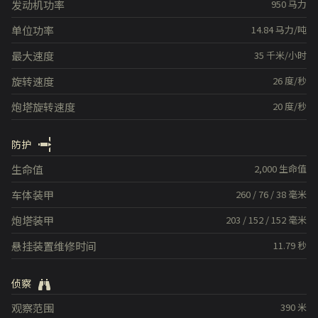
发动机功率
950
马力
单位功率
14.84
马力/吨
最大速度
35
千米/小时
旋转速度
26
度/秒
炮塔旋转速度
20
度/秒
防护
生命值
2,000
生命值
车体装甲
260
/
76
/
38
毫米
炮塔装甲
203
/
152
/
152
毫米
悬挂装置维修时间
11.79
秒
侦察
观察范围
390
米