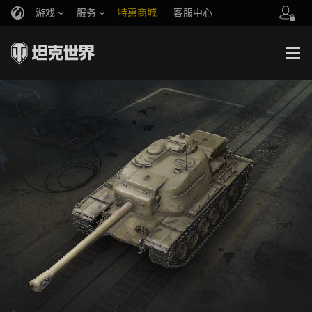
游戏
服务
特惠商城
客服中心
官方自媒体
你好，吾久
战斗通行证
账号数据继承
万圣节
车长创作营
《以战止战》