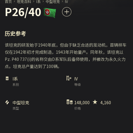
首页
坦克百科
I系
中型坦克
IV
P26/40
历史参考
该坦克的研发始于1940年底，但由于缺乏合适的发动机，首辆样车
仅在1942年初才完成制造，1943年开始量产。同年秋，该坦克以
Pz. P40 737(i)的名称交由D系军队后备师使用，并被改为永久火力
点。坦克总产量达到了100辆。
I系
IV
系别
等级
中型坦克
148,000
4,160
类型
价格