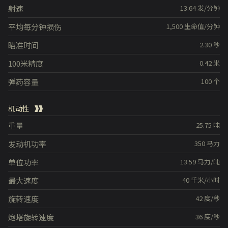
射速
13.64
发/分钟
平均每分钟损伤
1,500
生命值/分钟
瞄准时间
2.30
秒
100米精度
0.42
米
弹药容量
100
个
机动性
重量
25.75
吨
发动机功率
350
马力
单位功率
13.59
马力/吨
最大速度
40
千米/小时
旋转速度
42
度/秒
炮塔旋转速度
36
度/秒