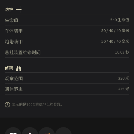
防护
生命值
540
生命值
车体装甲
50
/
40
/
40
毫米
炮塔装甲
50
/
40
/
40
毫米
悬挂装置维修时间
10.03
秒
侦察
观察范围
320
米
通信距离
415
米
显示的是100%乘员坦克的参数。