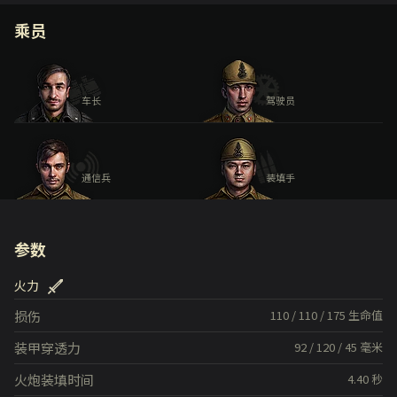
乘员
车长
驾驶员
通信兵
装填手
参数
火力
损伤
110
/
110
/
175
生命值
装甲穿透力
92
/
120
/
45
毫米
火炮装填时间
4.40
秒