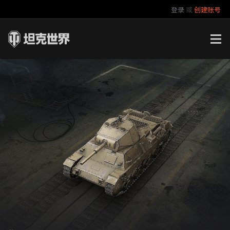
登录
或
创建账号
官方自媒体
你好，吾久
万圣节
《以战止战》