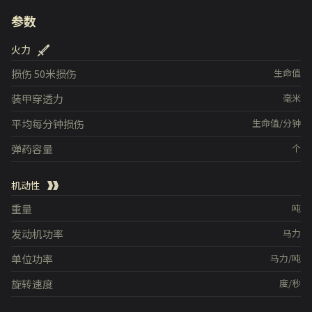
参数
火力
损伤
50米损伤
生命值
装甲穿透力
毫米
平均每分钟损伤
生命值/分钟
弹药容量
个
机动性
重量
吨
发动机功率
马力
单位功率
马力/吨
旋转速度
度/秒