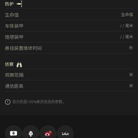
防护
生命值
生命值
车体装甲
/
/
毫米
炮塔装甲
/
/
毫米
悬挂装置维修时间
秒
侦察
观察范围
米
通信距离
米
显示的是100%乘员坦克的参数。