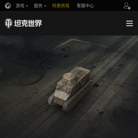
游戏
服务
特惠商城
客服中心
官方自媒体
你好，吾久
战斗通行证
账号数据继承
万圣节
车长创作营
《以战止战》