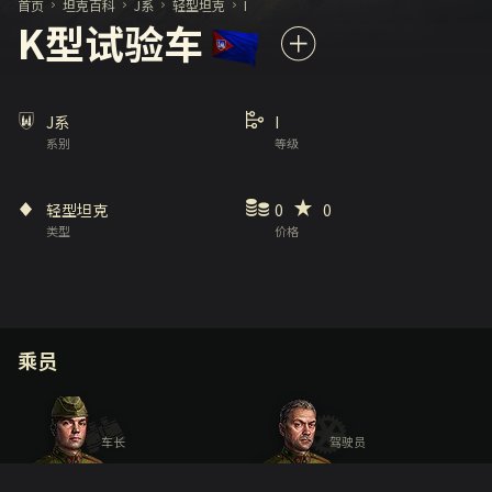
首页
坦克百科
J系
轻型坦克
I
K型试验车
J系
I
系别
等级
轻型坦克
0
0
类型
价格
乘员
车长
驾驶员