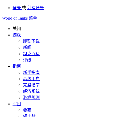
登录
或
创建账号
World of Tanks
菜单
关闭
游戏
即刻下载
新闻
坦克百科
评级
指南
新手指南
高级用户
完整指南
经济系统
游戏规则
军团
要塞
领土战