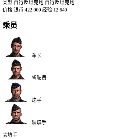
类型
自行反坦克炮
自行反坦克炮
价格
银币
422,000
经验
12,640
乘员
车长
驾驶员
炮手
装填手
装填手