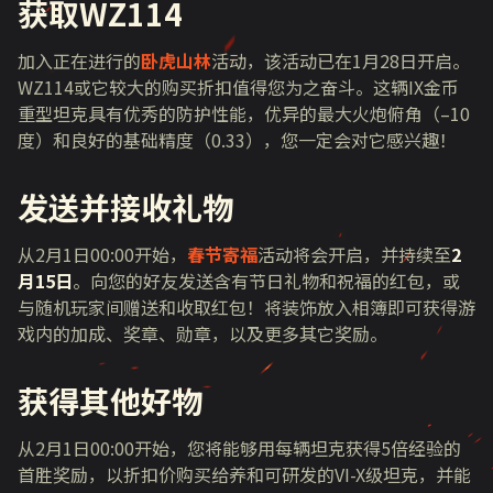
获取
WZ114
加入正在进行的
卧虎山林
活动
，该活动已在
1
月
28
日开启。
WZ114
或它较大的购买折扣值得您为之奋斗。这辆
IX
金币
重型坦克具有优秀的防护性能，优异的最大火炮俯角（
–10
度）和良好的基础精度（
0.33
），您一定会对它感兴趣！
发送并接收礼物
从
2
月
1
日
00:00
开始，
春节寄福
活动
将会开启，并持续至
2
月15日
。向您的好友发送含有节日礼物和祝福的红包，或
与随机玩家间赠送和收取红包！将装饰放入相簿即可获得游
戏内的加成、奖章、勋章，以及更多其它奖励。
获得其他好物
从
2
月
1
日
00:00
开始，您将能够用每辆坦克获得
5
倍经验的
首胜奖励，以折扣价购买给养和可研发的
VI-X
级坦克，并能