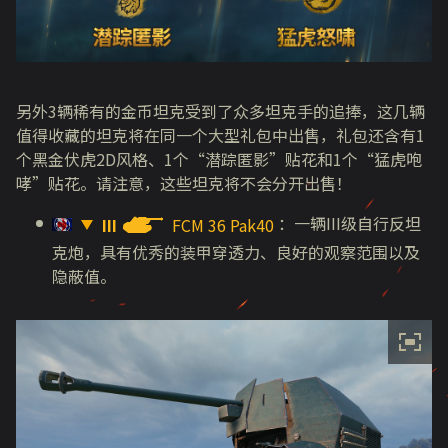
另外
3
辆稀有的金币坦克受到了众多坦克手的追捧，这几辆
值得收藏的坦克将在同一个大型礼包中出售，礼包还含有
1
个黑金伏虎
2D
风格、
1
个
“
潜踪匿影
”
贴花和
1
个
“
猛虎咆
哮
”
贴花。请注意，这些坦克将不会分开出售！
：一辆
III
级自行反坦
III
FCM 36 Pak40
克炮，具有优秀的装甲穿透力、良好的观察范围以及
隐蔽值。