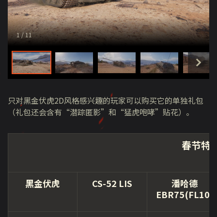
1
/ 11
只对黑金伏虎
2D
风格感兴趣的玩家可以购买它的单独礼包
（礼包还会含有
“
潜踪匿影
”
和
“
猛虎咆哮
”
贴花）。
春节特
黑金伏虎
CS-52 LIS
潘哈德
EBR75(FL10)