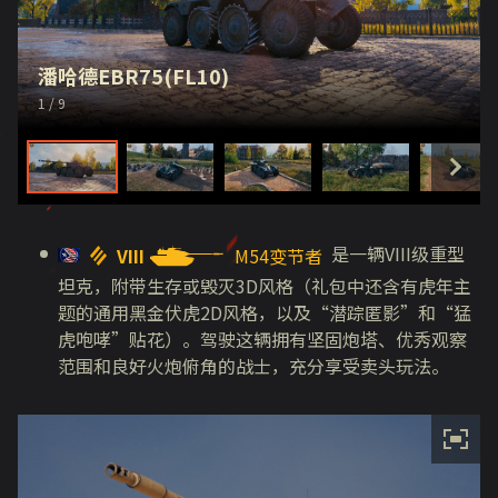
潘哈德EBR75(FL10)
1
/ 9
是一辆
VIII
级重型
VIII
M54变节者
坦克，附带生存或毁灭
3D
风格（礼包中还含有虎年主
题的通用黑金伏虎
2D
风格，以及
“
潜踪匿影
”
和
“
猛
虎咆哮
”
贴花）。驾驶这辆拥有坚固炮塔、优秀观察
范围和良好火炮俯角的战士，充分享受卖头玩法。