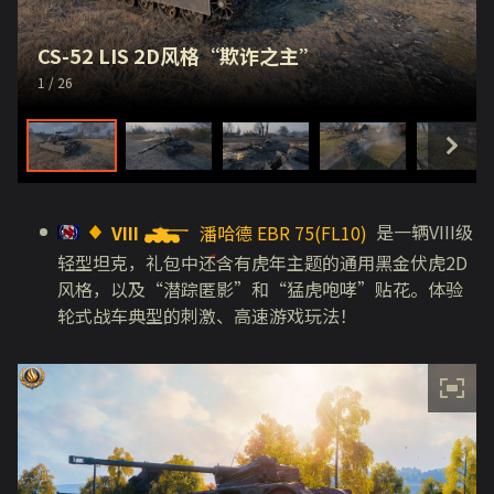
CS-52 LIS 2D风格“欺诈之主”
1
/ 26
是一辆
VIII
级
VIII
潘哈德 EBR 75(FL10)
轻型坦克，礼包中还含有虎年主题的通用黑金伏虎
2D
风格，以及
“
潜踪匿影
”
和
“
猛虎咆哮
”
贴花。体验
轮式战车典型的刺激、高速游戏玩法！