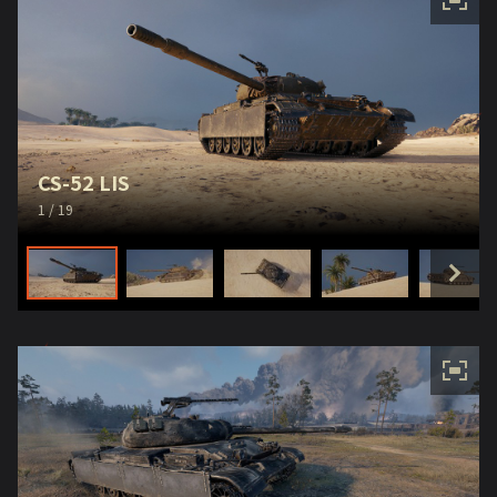
CS-52 LIS
1
/ 19