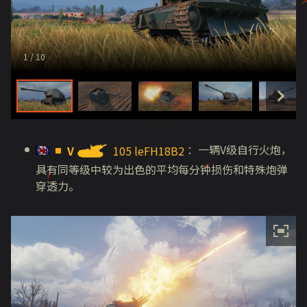
1
/ 10
：一辆
V
级自行火炮，
V
105 leFH18B2
具有同等级中较为出色的平均每分钟损伤和特殊炮弹
穿透力。