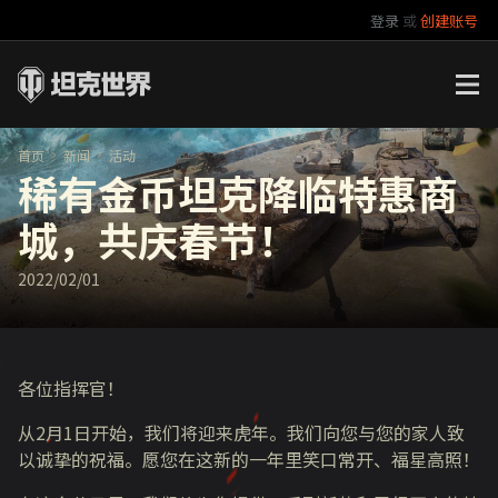
登录
或
创建账号
官方自媒体
你好，吾久
万圣节
《以战止战》
首页
新闻
活动
稀有金币坦克降临特惠商
城，共庆春节！
2022/02/01
各位指挥官！
从
2
月
1
日开始，我们将迎来虎年。我们向您与您的家人致
以诚挚的祝福。愿您在这新的一年里笑口常开、福星高照！