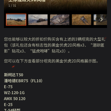
1
/ 31
您也能够以较大的折扣价购买含有上述的
3
辆坦克的大型礼
包（该礼包还含有标志性的黑金伏虎
2D
风格
x3
、
“
潜踪匿
影
”
贴花
x3
、
“
猛虎咆哮
”
贴花
x3
）。
您可以在下方查看部分坦克的黑金伏虎2D风格展示图。
斯柯达T50
潘哈德EBR75（FL10）
E-75
WZ-120-1G
AMX 50 120
E-25
T-54轻型