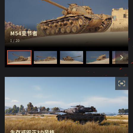
M54变节者
1
/ 20
生存或毁灭3D风格