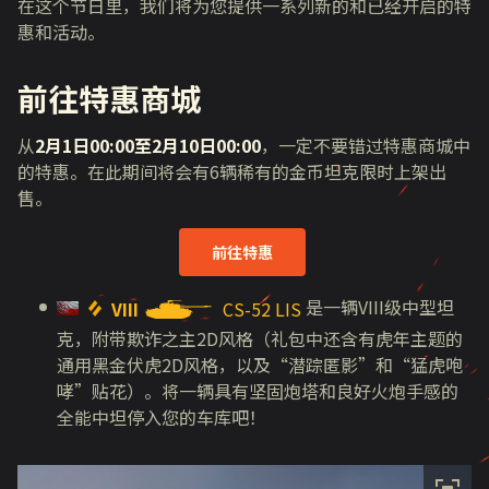
在这个节日里，我们将为您提供一系列新的和已经开启的特
惠和活动。
前往特惠商城
从
2月1日00:00至2月10日00:00
，一定不要错过
特惠商城
中
的特惠。在此期间将会有
6
辆稀有的金币坦克限时上架出
售。
前往特惠
是一辆
VIII
级中型坦
VIII
CS-52 LIS
克，附带欺诈之主
2D
风格（礼包中还含有虎年主题的
通用黑金伏虎
2D
风格，以及
“
潜踪匿影
”
和
“
猛虎咆
哮
”
贴花）。将一辆具有坚固炮塔和良好火炮手感的
全能中坦停入您的车库吧！