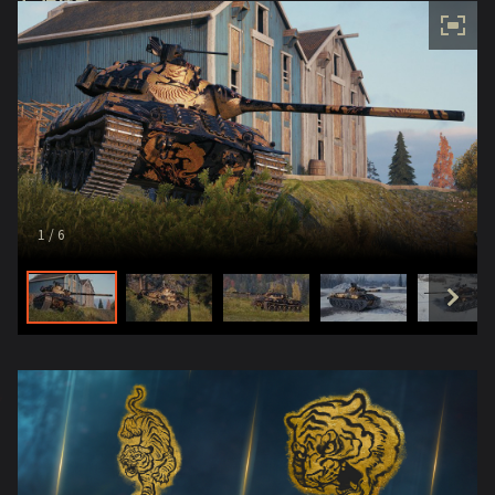
1
/ 6