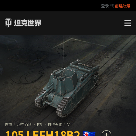
登录
或
创建账号
官方自媒体
你好，吾久
万圣节
《以战止战》
首页
坦克百科
F系
自行火炮
V
105 LEFH18B2