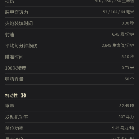
损伤
410
/
350
/
350
生命值
装甲穿透力
53
/
104
/
64
毫米
火炮装填时间
9.30
秒
射速
6.45
发/分钟
平均每分钟损伤
2,645
生命值/分钟
瞄准时间
5.10
秒
100米精度
0.73
米
弹药容量
50
个
机动性
重量
32.49
吨
发动机功率
307
马力
单位功率
9.45
马力/吨
28
千米/小时