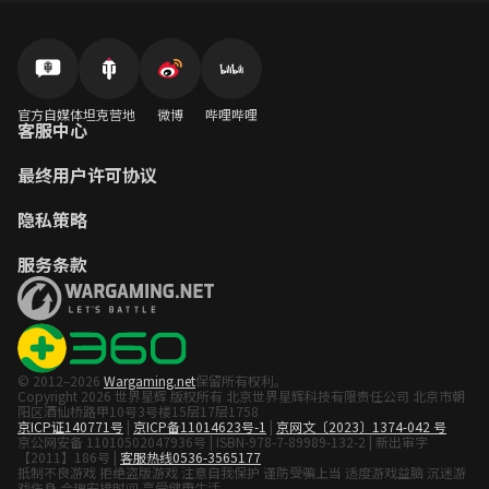
官方自媒体
坦克营地
微博
哔哩哔哩
客服中心
最终用户许可协议
隐私策略
服务条款
© 2012–2026
Wargaming.net
保留所有权利。
Copyright 2026 世界星辉 版权所有 北京世界星辉科技有限责任公司 北京市朝
阳区酒仙桥路甲10号3号楼15层17层1758
京ICP证140771号
|
京ICP备11014623号-1
|
京网文〔2023〕1374-042 号
京公网安备 11010502047936号 | ISBN-978-7-89989-132-2 | 新出审字
【2011】186号 |
客服热线0536-3565177
抵制不良游戏 拒绝盗版游戏 注意自我保护 谨防受骗上当 适度游戏益脑 沉迷游
戏伤身 合理安排时间 享受健康生活