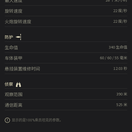
最大速度
旋转速度
22
度/秒
火炮旋转速度
22
度/秒
防护
生命值
340
生命值
车体装甲
60
/
60
/
55
毫米
悬挂装置维修时间
12.03
秒
侦察
观察范围
390
米
通信距离
525
米
显示的是100%乘员坦克的参数。