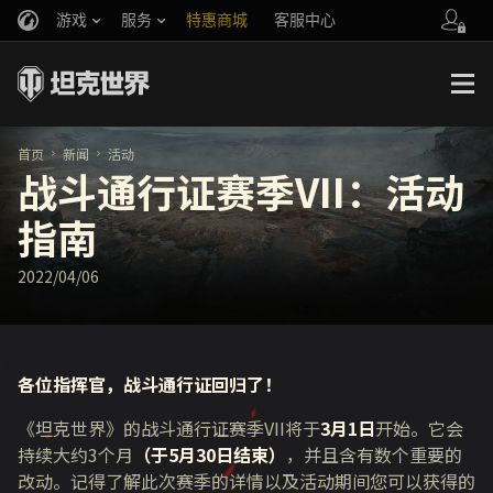
游戏
服务
特惠商城
客服中心
官方自媒体
你好，吾久
战斗通行证
账号数据继承
万圣节
车长创作营
《以战止战》
首页
新闻
活动
战斗通行证赛季VII：活动
指南
2022/04/06
各位指挥官，战斗通行证回归了！
《坦克世界》的战斗通行证赛季
VII
将于
3月1日
开始。它会
持续大约
3
个月
（于5月30日结束）
，并且含有数个重要的
改动。记得了解此次赛季的详情以及活动期间您可以获得的