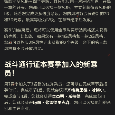
每款渐变风格有四个等级，且只能应用于对应的坦克。在每
一章的开头，您都可以选择一款风格，并立刻获得该风格的
I级。随着您完成更多进度阶段，您的风格就会获得新的2D
和3D元素。最高等级为IV级，在章节结束后发放。
赛季VII结束后，您将可以使用金币购买所选风格还未获得
的等级。比如说，如果您有一款4级风格和一款2级风格，
您就可以购买2级风格还未获取的2个等级。余下的第三款
风格将不会开放购买。
战斗通行证本赛季加入的新乘
员！
第
7
赛季加入了
3
名新的优秀乘员，您可以在完成章节后招
募他们。完成章节
I
后，您就会获得
齐格弗里德·哈梅尔
。
完成章节
II
后，您就会获得
本杰明·威拉德
。完成章节
III
后，您就会获得
玛丽·弗雷德里克森
。您可以选择他们的系
别和主要专业。