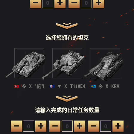
–
+
–
+
选择您拥有的坦克
X
"豹"I
X
T110E4
X
KRV
请输入完成的日常任务数量
–
+
–
+
–
+