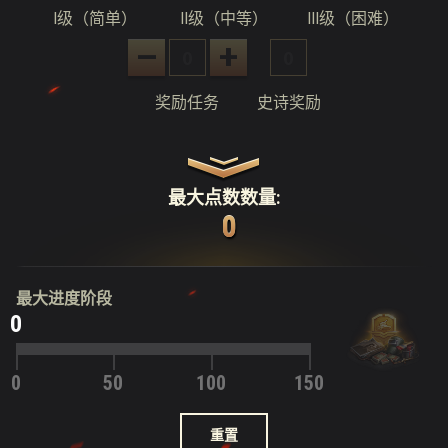
I级（简单）
II级（中等）
III级（困难）
–
+
奖励任务
史诗奖励
最大点数数量:
0
0
0
最大进度阶段
0
0
50
100
150
重置