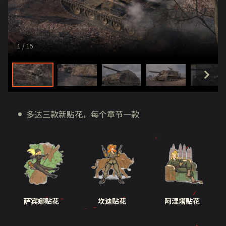
1
/ 15
多达三款新贴花，每个章节一款
萨宾娜贴花
坎迪贴花
阿涅塔贴花