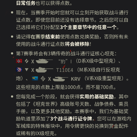
日常任务
也可以获得点数。
现在，当赛季开始时您就可以立刻开始获取战斗通行
证点数，即使您目前还没有选择章节。之后您可以自
己选择将它们分配至
3个主要章节中的任意一个
。
请记得
在赛季
结束前
使用点数兑换奖励，否则所有未
使用的战斗通行证点数
将会被移除
！
第
7
赛季将会有
3
辆传奇的战斗通行证核心坦克：
（
D
系
X
级中型坦克）、
X
“豹”I
（
M
系
X
级自行反坦克
X
T110E4
炮）、
（
V
系
X
级重型坦克）。
X
KRV
这些坦克的点数上限是1000点，而不是700点。
您每完成一个阶段，就会获得
实用的基础奖励
，其中
包括了《坦克世界》高级账号天数、战争债券、乘员
手册，以及更多其他奖励。本赛季中，我们为基础奖
励轨道里添加了
3个战斗通行证令牌
，您可以在游戏内
军械库的特殊版块中，用令牌更快的兑换到赏金配件
或稀有的
IX
级坦克。