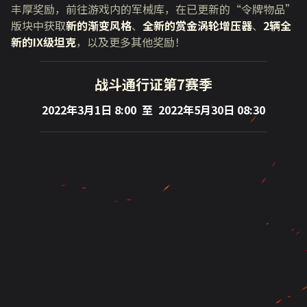
丰厚奖励，前往游戏内的军械库，在已更新的“令牌物品
”
版块中获取
新的渐变风格
、
全新的赏金涡轮增压器
、
2辆全
新的IX级坦克
，以及更多其他奖励！
战斗通行证第7赛季
2022年
3
月
1
日 8:00 至
2022
年
5
月30日 08:30