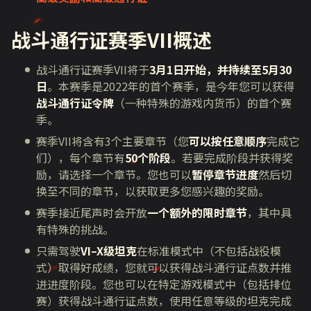
战斗通行证赛季
VII
概述
战斗通行证赛季
VII
将于
3月1日开始，并持续至5月30
日
。本赛季是
2022
年的首个赛季，是今年您可以获得
战斗通行证令牌
（一种特殊的游戏内货币）的首个赛
季。
赛季
VII
将含有
3
个主要章节（您
可以按任意顺序
完成它
们），每个章节有
50个阶段
。若要完成阶段并获得奖
励，请选择一个章节。您也可以
暂停章节进度
然后切
换至不同的章节，以获取更多您感兴趣的奖励。
赛季接近尾声时会开放
一个额外的限时章节
，其中具
有特殊的挑战。
只需驾驶
VI–X级坦克
在标准模式中（不包括战役模
式）取得好成绩，您就可以获得战斗通行证点数并推
进进度阶段。您也可以在特定游戏模式中（包括排位
赛）获得战斗通行证点数，使用任意等级的坦克完成