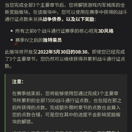
当您完成全部
3
个主要章节后，您将解锁游戏内军械库的全
新奖励版块。在该版块中，您可以使用在赛季中获得的战斗
通行证点数来兑换
战争债券，以及以下奖励
：
所有之前6个战斗通行证赛季的核心坦克
3D风格
赛季IV之后的
独特乘员
此版块将开放至
2022年5月30日的08:30
。
即使您已经完成
了
3
个主要章节，您仍然可以继续获得并累积战斗通行证点
数。
注意：
在赛季结束前，您将能够使用您通过完成
3
个主要章
节所累积的全部
7500
战斗通行证点数，也包括在那之
后所获得的点数。完成额外限时章节的点数也会算入
您的点数仓储，可是您在其中的进度不会影响奖励版
块的解锁。