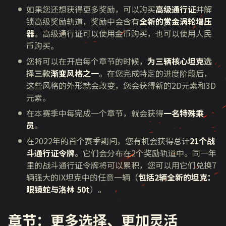
如果您还想获得更多奖励，可以购买
高级通行证
并解
锁高级奖励轨道，奖励中会含有
全新的赏金涡轮增压
器
。高级通行证可以使用金币购买，也可以使用人民
币购买。
您将可以在开启每个章节的时候，
为三辆核心坦克
选
择三款
渐变风格之一
。在您完成特定的进度阶段后，
这些风格的外形就会改变，您会获得新的
2D
元素和
3D
元素。
在本赛季中每完成一个章节，就会获得
一名特殊乘
员
。
在
2022
年的首个赛季期间，您有机会获得总计
21个战
斗通行证令牌
。它们会分布在
2
个奖励轨道中。同一年
里的战斗通行证令牌将可以累积，您可以用它们兑换
7
辆强大的
IX
坦克中的任意一辆（
包括2辆全新的坦克：
眼镜蛇与洛林 50t
）。
章节：更多选择、更加灵活