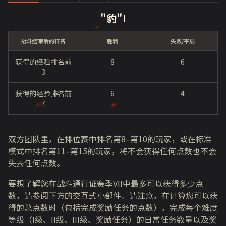
"豹"I
战斗结束后的排名
胜利
失败/平局
获得的经验排名前
8
6
3
获得的经验排名前
6
4
7
双方团队里，在排位赛中排名第
8–
第
10
的玩家，或在标准
模式中排名第
11–
第
15
的玩家，将不会获得任何点数也不会
失去任何点数。
要想了解您在战斗通行证赛季
VII
中最多可以获得多少点
数，请参阅下方的交互式小部件。请注意，在计算您可以获
得的总点数时（包括完成奖励任务的点数），完成每个难度
等级（
I
级、
II
级、
III
级、奖励任务）的日常任务数量以及奖