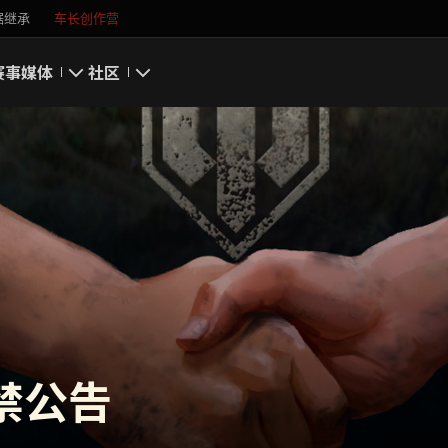
据继承
车长创作营
赛事
媒体
社区
游戏截图
我的资料
游戏壁纸
搜索玩家
游戏音乐
官方自媒体
你好，吾久
万圣节
封禁公告
《以战止战》