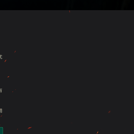
扰
有
用