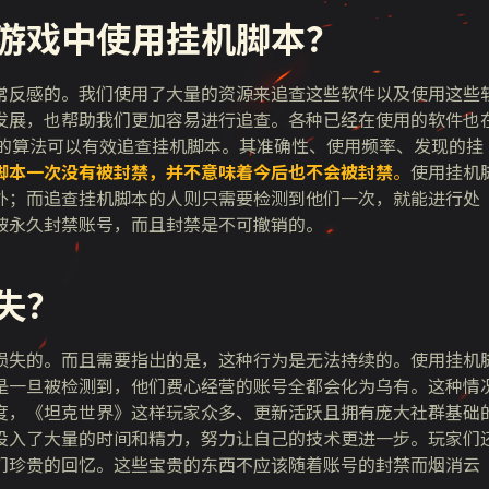
游戏中使用
挂机
脚本
？
常反感的。我们使用了大量的资源来追查这些软件以及使用这些
发展，也帮助我们更加容易进行追查。各种已经在使用的软件也
研发的算法可以有效追查挂机脚本。其准确性、使用频率、发现的挂
脚本
一次没有被
封禁
，并不意味着今后也不会被
封禁
。
使用挂机
外；而追查挂机脚本的人则只需要检测到他们一次，就能进行处
被永久封禁账号，而且封禁是不可撤销的。
失？
损失的。而且需要指出的是，这种行为是无法持续的。使用挂机
是一旦被检测到，他们费心经营的账号全都会化为乌有。这种情
度，《坦克世界》这样玩家众多、更新活跃且拥有庞大社群基础
投入了大量的时间和精力，努力让自己的技术更进一步。玩家们
们珍贵的回忆。这些宝贵的东西不应该随着账号的封禁而烟消云