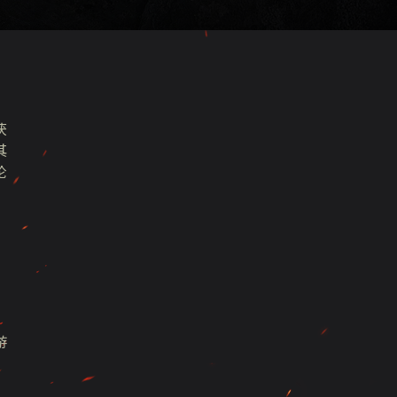
获
其
论
游