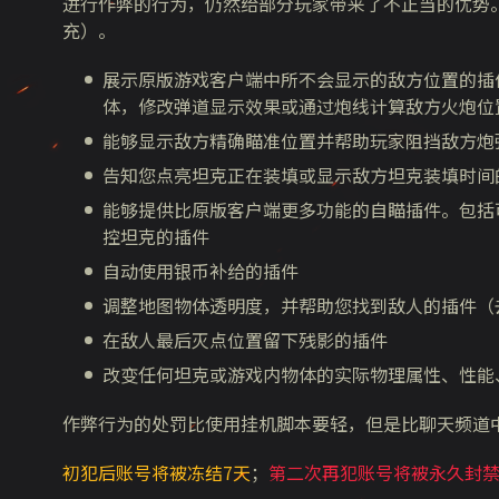
进行作弊的行为，仍然给部分玩家带来了不正当的优势
充）。
展示原版游戏客户端中所不会显示的敌方位置的插
体，修改弹道显示效果或通过炮线计算敌方火炮位
能够显示敌方精确瞄准位置并帮助玩家阻挡敌方炮
告知您点亮坦克正在装填或显示敌方坦克装填时间
能够提供比原版客户端更多功能的自瞄插件。包括
控坦克的插件
自动使用银币补给的插件
调整地图物体透明度，并帮助您找到敌人的插件（
在敌人最后灭点位置留下残影的插件
改变任何坦克或游戏内物体的实际物理属性、性能
作弊行为的处罚比使用挂机脚本要轻，但是比聊天频道
初犯后账号将被冻结7天
；
第二次再犯账号将被永久封