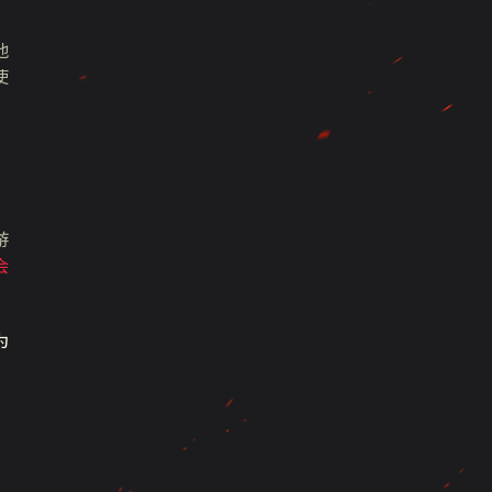
他
使
游
会
为