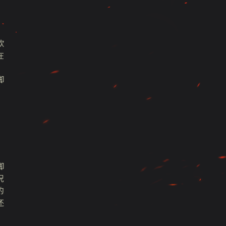
软
在
脚
脚
况
的
还