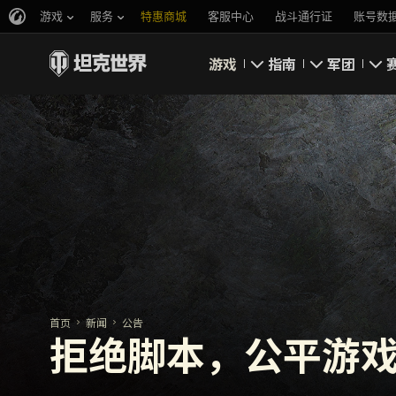
游戏
服务
特惠商城
客服中心
战斗通行证
账号数
游戏
指南
军团
即刻下载
新手指南
要塞
新闻
高级用户
领土战
坦克百科
完整指南
军团评级
评级
经济系统
军团页面
游戏规则
首页
新闻
公告
拒绝脚本，公平游