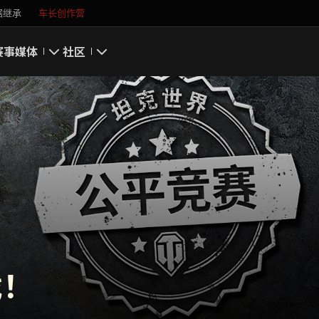
据继承
车长创作营
赛事
媒体
社区
游戏截图
我的资料
游戏壁纸
搜索玩家
游戏音乐
官方自媒体
你好，吾久
万圣节
戏！
《以战止战》