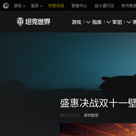
游戏
服务
特惠商城
客服中心
战斗通行证
账号数
游戏
指南
军团
即刻下载
新手指南
要塞
新闻
高级用户
领土战
坦克百科
完整指南
军团评级
评级
经济系统
盛惠决战双十一壁
游戏规则
2021/11/15
游戏壁纸