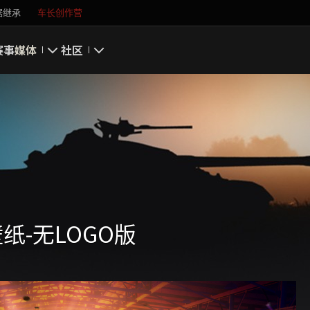
据继承
车长创作营
赛事
媒体
社区
游戏截图
我的资料
游戏壁纸
搜索玩家
游戏音乐
官方自媒体
你好，吾久
纸-无LOGO版
万圣节
《以战止战》