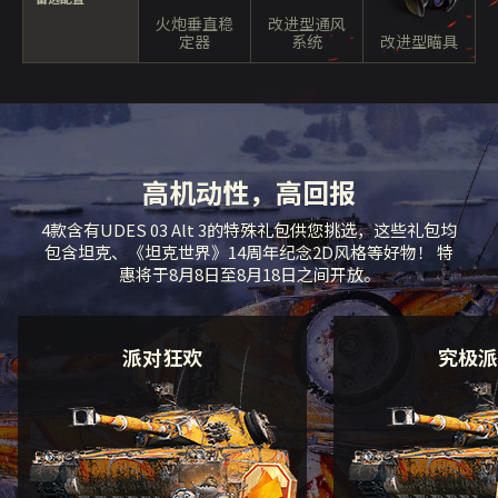
火炮垂直稳
改进型通风
定器
系统
改进型瞄具
高机动性，高回报
4款含有UDES 03 Alt 3的特殊礼包供您挑选，这些礼包均
包含坦克、《坦克世界》14周年纪念2D风格等好物！ 特
惠将于8月8日至8月18日之间开放。
派对狂欢
究极派