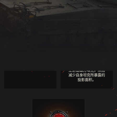
1800点平均每分钟损伤
额外的火炮俯角
在战斗中充分利用您的
液气悬挂装置可以将该
强劲火力，稳扎稳打地
坦克的火炮俯角从–7度
击溃敌方坦克！
增强至–13度。建议您前
往倾斜角度更大的山脊
上射击敌方坦克，从而
减少自身坦克所暴露的
投影面积。