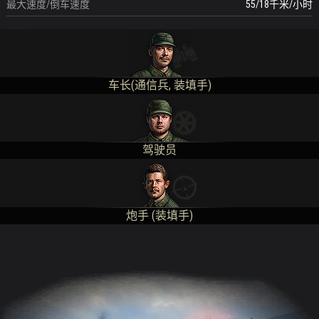
最大速度/倒车速度
55/18
千米/小时
车长(通信兵, 装填手)
驾驶员
炮手 (装填手)