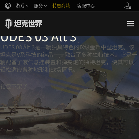
游戏
服务
特惠商城
客服中心
官方自媒体
你好，吾久
液气悬挂装置大师：
战斗通行证
账号数据继承
万圣节
车长创作营
UDES 03 Alt 3
《以战止战》
UDES 03 Alt 3是一辆独具特色的IX级金币中型坦克。该
坦克是V系科技的结晶——融合了多种独特技术。它是一
辆配备了液气悬挂装置和弹夹炮的独特坦克，使其可以
轻松适应各种地形和战场情况。
礼包下架了
快来了解UDES 03 Alt 3
凭借出色的火炮俯角和3连发弹夹炮的爆发输出，UDES 03 Alt 3
可以在战斗中轻松地占据主导地位。