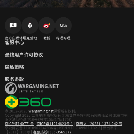
官方自媒体
坦克营地
微博
哔哩哔哩
客服中心
最终用户许可协议
隐私策略
服务条款
© 2012–2026
Wargaming.net
保留所有权利。
Copyright 2026 世界星辉 版权所有 北京世界星辉科技有限责任公司 北京市朝
阳区酒仙桥路甲10号3号楼15层17层1758
京ICP证140771号
|
京ICP备11014623号-1
|
京网文〔2023〕1374-042 号
京公网安备 11010502047936号 | ISBN-978-7-89989-132-2 | 新出审字
【2011】186号 |
客服热线0536-3565177