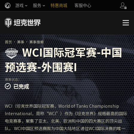
游戏
服务
特惠商城
客服中心
官方自媒体
你好，吾久
战斗通行证
账号数据继承
万圣节
车长创作营
《以战止战》
首页
赛事
赛事搜索
WCI国际冠军赛-中国
预选赛-外围赛I
赛事状态：
已完成
WCI（坦克世界国际冠军赛，World of Tanks Championship
International，简称“WCI”）作为《坦克世界》规格最高的国际
电竞赛事，聚集了亚太、北美、欧洲和中国的四大赛区的顶尖战
队。 WCI中国区预选赛围为中国大陆地区通往WCI国际决赛的唯一