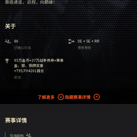
晋级通道， 启程，向巅峰！
关于
86
DE
+
SE
+
RR
已确认队伍
赛事赛制
95万金币+37万战争债券+赛事
金、银、铜牌奖章
+T95/FV4201酋长
奖池
了解更多
隐藏赛事详情
赛事详情
队伍结构