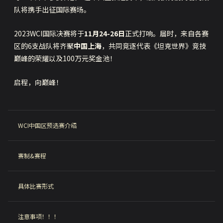
队将携手出征国际赛场。
2023WCI国际决赛将于
11月24-26日
正式打响。届时，来自各赛
区的6支战队将齐聚
中国上海
，共同竞逐代表《坦克世界》竞技
巅峰的荣耀以及100万元奖金池！
启程，向巅峰！
WCI中国区预选赛介绍
赛制&赛程
具体比赛形式
注意事项！！！