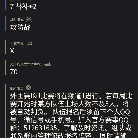
7
替补+2
战斗模式
攻防战
坦克等级
X
允许的最大合计等级
70
额外信息
外围赛I&II比赛将在频道1进行。若每局比
赛开始时某方队伍上场人数不及5人，将
被自动判负。 队伍报名后须留下个人QQ
号、微信号或手机号。加入官方赛事QQ
群：512631635，了解及时资讯、组队或
联系群内管理修改报名阵容。 同时请确