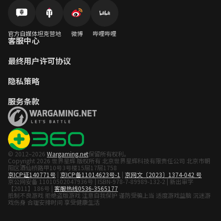
官方自媒体
坦克营地
微博
哔哩哔哩
客服中心
最终用户许可协议
隐私策略
服务条款
© 2012–2026
Wargaming.net
保留所有权利。
Copyright 2026 世界星辉 版权所有 北京世界星辉科技有限责任公司 北京市朝
阳区酒仙桥路甲10号3号楼15层17层1758
京ICP证140771号
|
京ICP备11014623号-1
|
京网文〔2023〕1374-042 号
京公网安备 11010502047936号 | ISBN-978-7-89989-132-2 | 新出审字
【2011】186号 |
客服热线0536-3565177
抵制不良游戏 拒绝盗版游戏 注意自我保护 谨防受骗上当 适度游戏益脑 沉迷游
戏伤身 合理安排时间 享受健康生活