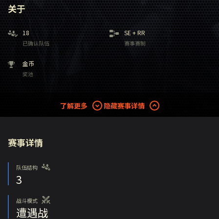
关于
18
SE
+
RR
已确认队伍
赛事赛制
金币
奖池
了解更多
隐藏赛事详情
赛事详情
队伍结构
3
战斗模式
遭遇战