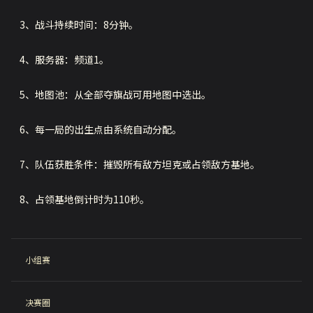
3、战斗持续时间：8分钟。
4、服务器：频道1。
5、地图池：从全部夺旗战可用地图中选出。
6、每一局的出生点由系统自动分配。
7、队伍获胜条件：摧毁所有敌方坦克或占领敌方基地。
8、占领基地倒计时为110秒。
小组赛
决赛圈