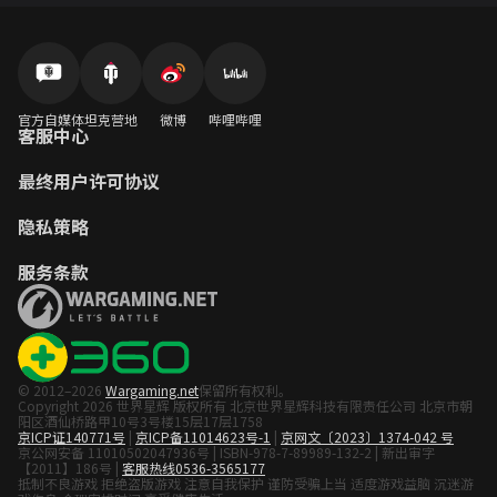
官方自媒体
坦克营地
微博
哔哩哔哩
客服中心
最终用户许可协议
隐私策略
服务条款
© 2012–2026
Wargaming.net
保留所有权利。
Copyright 2026 世界星辉 版权所有 北京世界星辉科技有限责任公司 北京市朝
阳区酒仙桥路甲10号3号楼15层17层1758
京ICP证140771号
|
京ICP备11014623号-1
|
京网文〔2023〕1374-042 号
京公网安备 11010502047936号 | ISBN-978-7-89989-132-2 | 新出审字
【2011】186号 |
客服热线0536-3565177
抵制不良游戏 拒绝盗版游戏 注意自我保护 谨防受骗上当 适度游戏益脑 沉迷游