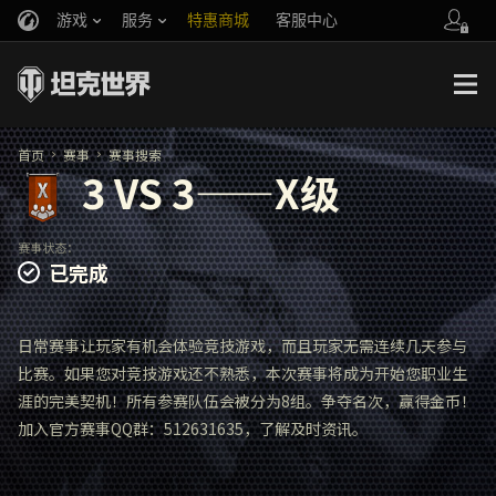
游戏
服务
特惠商城
客服中心
官方自媒体
你好，吾久
战斗通行证
账号数据继承
万圣节
车长创作营
《以战止战》
首页
赛事
赛事搜索
3 VS 3——X级
赛事状态：
已完成
日常赛事让玩家有机会体验竞技游戏，而且玩家无需连续几天参与
比赛。如果您对竞技游戏还不熟悉，本次赛事将成为开始您职业生
涯的完美契机！所有参赛队伍会被分为8组。争夺名次，赢得金币！
加入官方赛事QQ群：512631635，了解及时资讯。