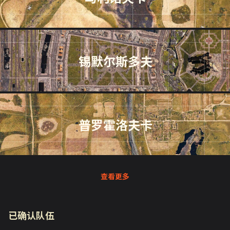
锡默尔斯多夫
普罗霍洛夫卡
查看更多
已确认队伍