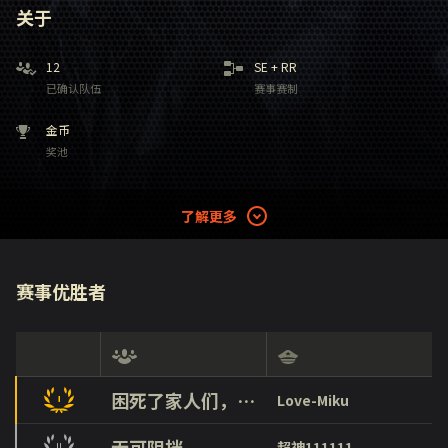
关于
12
SE
+
RR
已确认队伍
赛事赛制
金币
奖池
了解更多
赛事优胜者
困死了家人们，你们不困吗？
Love-Miku
无可阻挡
超神111111