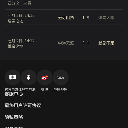
四分之一决赛
七月 2日, 14:12
无可阻挡
爆匊大隊
1
:
0
荒蛮之地
七月 2日, 14:12
学海无涯
就是不服
0
:
1
荒蛮之地
官方自媒体
坦克营地
微博
哔哩哔哩
客服中心
最终用户许可协议
隐私策略