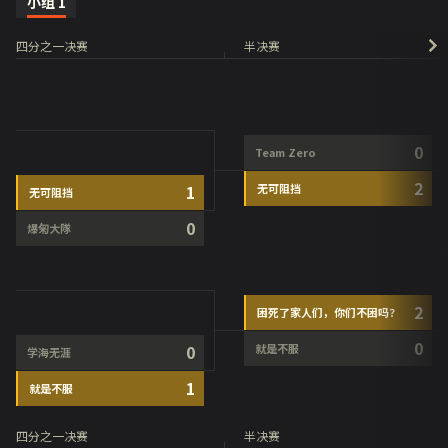
小组
1
四分之一决赛
半决赛
0
Team Zero
2
1
无可阻挡
无可阻挡
0
爆匊大隊
2
困死了家人们，你们不困吗？
0
0
就是不服
学海无涯
1
就是不服
四分之一决赛
半决赛