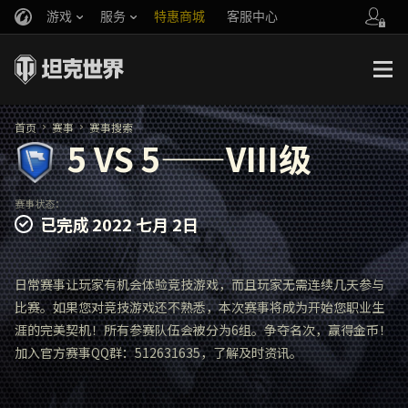
游戏
服务
特惠商城
客服中心
官方自媒体
你好，吾久
战斗通行证
账号数据继承
万圣节
车长创作营
《以战止战》
首页
赛事
赛事搜索
5 VS 5——VIII级
赛事状态：
已完成
2022 七月 2日
日常赛事让玩家有机会体验竞技游戏，而且玩家无需连续几天参与
比赛。如果您对竞技游戏还不熟悉，本次赛事将成为开始您职业生
涯的完美契机！所有参赛队伍会被分为6组。争夺名次，赢得金币！
加入官方赛事QQ群：512631635，了解及时资讯。